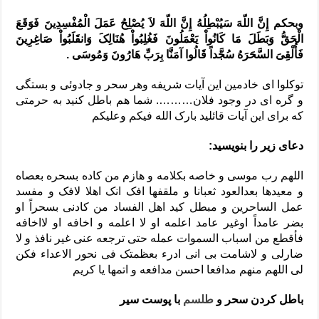
وبحکم إِنَّ اللّهَ سَیُبْطِلُهُ إِنَّ اللّهَ لاَ یُصْلِحُ عَمَلَ الْمُفْسِدِینَ فَوَقَعَ
الْحَقُّ وَبَطَلَ مَا کَانُواْ یَعْمَلُونَ فَغُلِبُواْ هُنَالِکَ وَانقَلَبُواْ صَاغِرِینَ
فَأُلْقِیَ السَّحَرَهُ سُجَّداً قَالُوا آمَنَّا بِرَبِّ هَارُونَ وَمُوسَى .
توکلوا ای خادمین این آیات شریفه وهر سحر و جادوئی و بستگی
و گره ای در وجود فلان………. شما هم باطل کنید به حرمتی
که برای این آیات قائلید بارک الله فیکم وعلیکم
دعای زیر را بنویسید:
اللهم رب موسی و خاصه بکلامه و هازم من کاده بسحره بعصاه
و معیدها بعدالعود ثعبانا و ملقفها افک انک اهلا لافک و مفسد
عمل الساحرین و مبطل کید اهل الفساد من کادنی بسحراً او
بضر عامداً اوغیر عامد اعلمه او لا اعلمه و اخافه او لااخافه
فأقطع من اسباب السموات عمله حتی ترجعه عنی غیر نافذ و لا
ضارلی و لاشامت بی انی ادرء بعظمتک فی نحور الاعداء فکن
لی اللهم منهم مدافعا احسن مدافعه و اتمها یا کریم
باطل کردن سحر و
طلسم
با پوست سیر