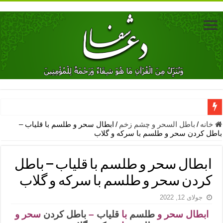
دعای جلب محبت فوری معشوق – دعای جلب محبت شوهر
خانه
/
باطل السحر و چشم زخم
/
ابطال سحر و طلسم با قلیاب –
باطل کردن سحر و طلسم با سرکه و گلاب
دعای مشکل گشا برای رفع فقر – ذکرهای روزی‌ بخش
معجزات دعای یا من اظهر الجمیل – دعای یا من اظهر الجمیل برای حاج
ابطال سحر و طلسم با قلیاب – باطل
مهم ترین اذکار الهی و فضیلت آن ها – ذکر مخصوص مستجاب الدعوه ش
کردن سحر و طلسم با سرکه و گلاب
دعا برای ترس بچه ها در خواب – دعای ترس و بی خوابی کودکان
جولای 12, 2022
نماز حاجت برای کار گشایی- دعای رفع مشکلات و طلب حاجت
ابطال سحر و
طلسم
با
قلیاب
–
باطل کردن
سحر و