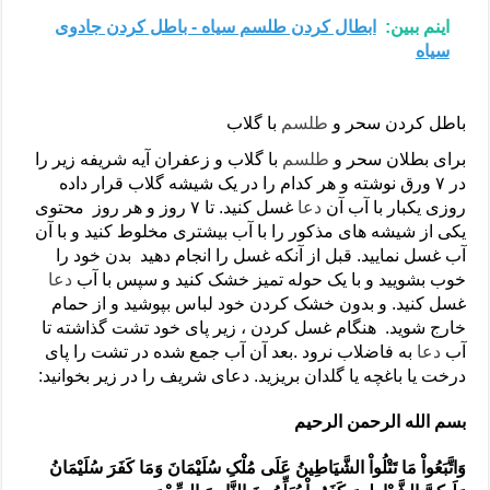
اینم ببین:
ابطال کردن طلسم سیاه - باطل کردن جادوی
سیاه
باطل کردن سحر و
طلسم
با گلاب
برای بطلان سحر و
طلسم
با گلاب و زعفران آیه شریفه زیر را
در ۷ ورق نوشته و هر کدام را در یک شیشه گلاب قرار داده
روزی یکبار با آب آن
دعا
غسل کنید. تا ۷ روز و هر روز محتوی
یکی از شیشه های مذکور را با آب بیشتری مخلوط کنید و با آن
آب غسل نمایید. قبل از آنکه غسل را انجام دهید بدن خود را
خوب بشویید و با یک حوله تمیز خشک کنید و سپس با آب
دعا
غسل کنید. و بدون خشک کردن خود لباس بپوشید و از حمام
خارج شوید. هنگام غسل کردن ، زیر پای خود تشت گذاشته تا
آب
دعا
به فاضلاب نرود .بعد آن آب جمع شده در تشت را پای
درخت یا باغچه یا گلدان بریزید. دعای شریف را در زیر بخوانید:
بسم الله الرحمن الرحیم
وَاتَّبَعُواْ مَا تَتْلُواْ الشَّیَاطِینُ عَلَى مُلْکِ سُلَیْمَانَ وَمَا کَفَرَ سُلَیْمَانُ