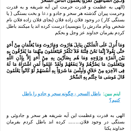
وَلَـکِنَّ الشَّیْاطِینَ کَفَرُواْ یُعَلِّمُونَ النَّاسَ السِّحْرَ
(الهی به عظمت و قدرت حرمت این آیه شریفه و به قدرت
وحرمت پیران گذشته هر سحر و جادو و
دعا
و بخت بستگی ( یا
بستگی کار ) در وجود فلان زاده فلان (بجای فلان زاده فلان نام
شخص ونام مادرش را بنویسید) درست کرده اند یا میکنند باطل
کردم بفرمان خداوند عز وجل و بحکم
وَمَا أُنزِلَ عَلَى الْمَلَکَیْنِ بِبَابِلَ هَارُوتَ وَمَارُوتَ وَمَا یُعَلِّمَانِ مِنْ أَحَدٍ
حَتَّى یَقُولاَ إِنَّمَا نَحْنُ فِتْنَهٌ فَلاَ تَکْفُرْ فَیَتَعَلَّمُونَ مِنْهُمَا مَا یُفَرِّقُونَ بِهِ
بَیْنَ الْمَرْءِ وَزَوْجِهِ وَمَا هُم بِضَآرِّینَ بِهِ مِنْ أَحَدٍ إِلاَّ بِإِذْنِ اللّهِ
وَیَتَعَلَّمُونَ مَا یَضُرُّهُمْ وَلاَ یَنفَعُهُمْ وَلَقَدْ عَلِمُواْ لَمَنِ اشْتَرَاهُ مَا لَهُ
فِی الآخِرَهِ مِنْ خَلاَقٍ وَلَبِئْسَ مَا شَرَوْاْ بِهِ أَنفُسَهُمْ لَوْ کَانُواْ یَعْلَمُونَ
قَالَ مُوسَى مَا جِئْتُم بِهِ السِّحْرُ
اینم ببین:
باطل السحر - چگونه سحر و جادو را باطل
کنیم؟
الهی به قدرت وعظمت این آیه شریفه هر سحر و جادوئی و
بستگی در وجود فلان…….. کرده اند باطل کردم بفرمان
خداوند یکتا