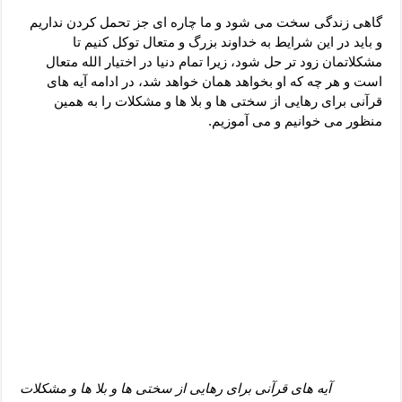
دعای رفع فقر و طلب رزق و روزی – آیه‌ جلب ثروت و برکت مال
گاهی زندگی سخت می شود و ما چاره ای جز تحمل کردن نداریم
لا حول ولا قوة الا بالله برای چشم زخم – دعای چشم زخم ماشاالله
و باید در این شرایط به خداوند بزرگ و متعال توکل کنیم تا
مشکلاتمان زود تر حل شود، زیرا تمام دنیا در اختیار الله متعال
دعای قوی رفع ترس – دعای مجرب برای آرامش قلب و رفع اضطراب
است و هر چه که او بخواهد همان خواهد شد، در ادامه آیه های
دعا برای پولدار شدن در یک روز – دعای ثروت حضرت سلیمان
قرآنی برای رهایی از سختی ها و بلا ها و مشکلات را به همین
منظور می خوانیم و می آموزیم.
آیه های قرآنی برای رهایی از سختی ها و بلا ها و مشکلات