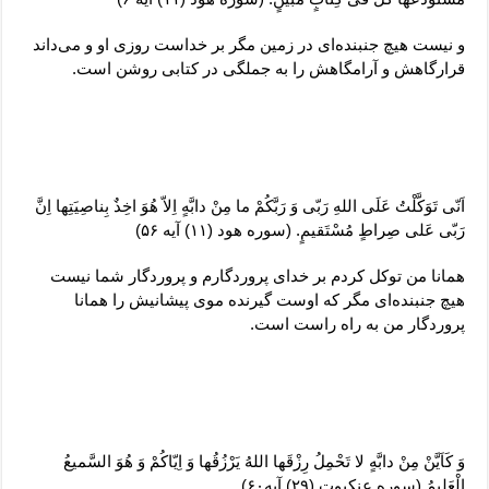
و نیست هیچ جنبنده‌ای در زمین مگر بر خداست روزی او و می‌داند
قرارگاهش و آرامگاهش را به جملگی در کتابی روشن است.
اَنّی تَوَکَّلْتُ عَلَی اللهِ رَبّی وَ رَبَّکُمْ ما مِنْ دابَّهٍ اِلاّ هُوَ اخِذٌ بِناصِیَتِها اِنَّ
رَبّی عَلی صِراطٍ مُسْتَقیمٍ. (سوره هود (۱۱) آیه ۵۶)
همانا من توکل کردم بر خدای پروردگارم و پروردگار شما نیست
هیچ جنبنده‌ای مگر که اوست گیرنده موی پیشانیش را همانا
پروردگار من به راه راست است.
وَ کَاَیَّنْ مِنْ دابَّهٍ لا تَحْمِلُ رِزْقَها اللهُ یَرْزُقُها وَ اِیّاکُمْ وَ هُوَ السَّمیعُ
الْعَلیمُ (سوره عنکبوت (۲۹) آیه۶۰)