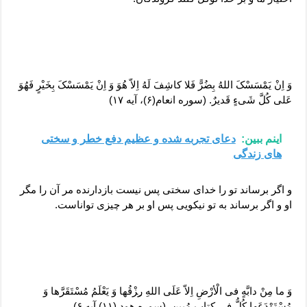
وَ اِنْ یَمْسَسْکَ اللهُ بِضُرًّ فَلا کاشِفَ لَهُ اِلاّ هُوَ وَ اِنْ یَمْسَسْکَ بِخَیْرٍ فَهُوَ
عَلی کُلَّ شَیءٍ قَدیرٌ. (سوره انعام(۶)، آیه ۱۷)
اینم ببین:
دعای تجربه شده و عظیم دفع خطر و سختی
های زندگی
و اگر برساند تو را خدای سختی پس نیست بازدارنده مر آن را مگر
او و اگر برساند به تو نیکویی پس او بر هر چیزی تواناست.
وَ ما مِنْ دابَّهٍ فی الْأرْضِ اِلاّ عَلَی اللهِ ر‍ِزْقُها وَ یَعْلَمُ مُسْتَقَرَّها وَ
مُسْتَوْدَعَها کُلُّ فی کِتابٍ مُبینٍ. (سوره هود (۱۱) آیه ۶)