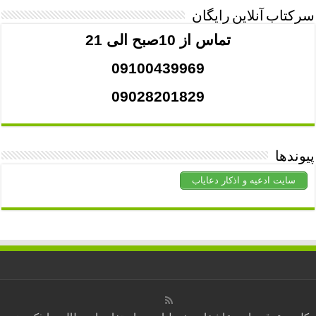
سرکتاب آنلاین رایگان
تماس از 10صبح الی 21
09100439969
09028201829
پیوندها
سایت ادعیه و اذکار دعایاب