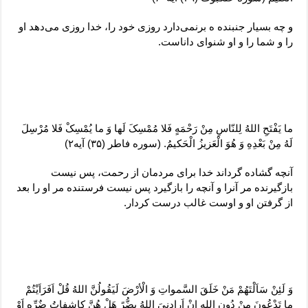
و چه بسیار جنبنده ه برنمی‌دارد روزی خود را، خدا روزی می‌دهد او
را و شما را و او شنوای داناست.
ما یَفْتَحِ اللهُ لِلنّاسِ مِنْ رَحْمَهٍ فَلا مُمْسِکَ لَها وَ ما یُمْسِکْ فَلا مُرْسِلَ
لَهُ مِنْ بَعْدِهِ وَ هُوَ الْعَزیزُ الْحَکیمُ. (سوره فاطر (۳۵) آیه۲)
آنچه گشاده گرداند خدا برای مردمان از رحمت، پس نیست
بازگیرنده مر آنرا و ‌آنچه را بازگیرد پس نیست فرستنده مر او را بعد
از گرفتن او و اوست غالب درست کردار.
وَ لَئِنْ سَاَلْتَهُمْ مَنْ خَلَقَ السَّمواتِ وَ الْأرْضَ لَیَقُولُنَّ اللهُ قُلْ اَفَرَاَیْتُمْ
ما تَدْعُونَ مِنْ دُونِ اللهِ اِنْ اَرادِنیَ اللهُ بِضُّرً هَلْ هُنَّ کاشِفاتُ ضٌرِّهِ اَوْ