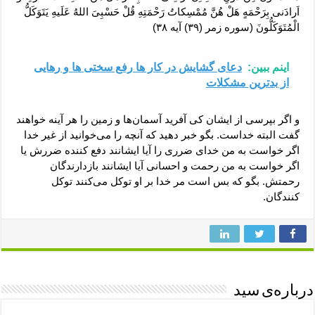
اَرادَنی بِرَحْمَهٍ هَلْ هُنَّ مُمْسِکاتُ رَحْمَتِهِ قُلْ حَسْبِیَ اللهُ عَلَیهِ یَتَوَکَلُّ
الْمُتَوَکَلُّونَ (سوره زمر (۳۹) آیه ۳۸)
اینم ببین:
دعای گشایش در کار ها رفع سختی ها و رهایی
از بدترین مشکلات
و اگر بپرسی از ایشان کی آفرید آسمان‌ها و زمین را هر آینه خواهند
گفت البته خداست. بگو خبر دهید که آنچه را می‌خوانید از غیر خدا
اگر خواست به من خدای ضرری را آیا ایشانند دفع کننده ضررش یا
اگر خواست به من رحمت و احسانی آیا ایشانند بازدارندگان
رحمتش. بگو که بس است مر خدا بر او توکل می‌کنند توکل
کنندگان.
درباره‌ی سید