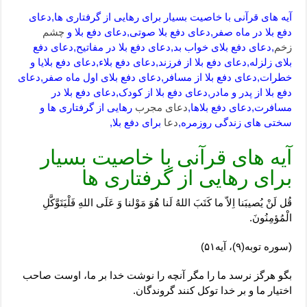
آیه های قرآنی با خاصیت بسیار برای رهایی از گرفتاری ها,دعای
دفع بلا در ماه صفر,دعای دفع بلا صوتی,دعای دفع بلا و
چشم
زخم
,دعای دفع بلای خواب بد,دعای دفع بلا در مفاتیح,دعای دفع
بلای زلزله,دعای دفع بلا از فرزند,دعای دفع بلاء,دعای دفع بلایا و
خطرات,دعای دفع بلا از مسافر,دعای دفع بلای اول ماه صفر,دعای
دفع بلا از پدر و مادر,دعای دفع بلا از کودک,دعای دفع بلا در
مسافرت,دعای دفع بلاها,
دعای مجرب
رهایی از گرفتاری ها و
سختی های زندگی روزمره,
دعا
برای دفع بلا,
آیه های قرآنی با خاصیت بسیار
برای رهایی از گرفتاری ها
قُل لَنْ یُصیبَنا اِلاّ ما کَتَبَ اللهُ لَنا هُوَ مَوْلنا وَ عَلَی اللهِ فَلْیَتَوَّکَّلِ
الْمُؤمِنُونَ.
(سوره توبه(۹)، آیه۵۱)
بگو هرگز نرسد ما را مگر آنچه را نوشت خدا بر ما، اوست صاحب
اختیار ما و بر خدا توکل کنند گروندگان.