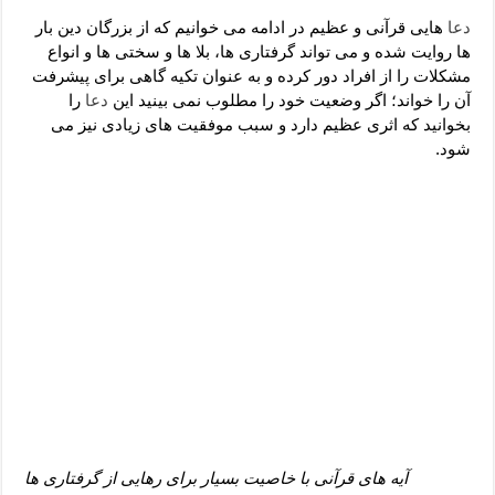
دعای رفع فقر و طلب رزق و روزی – آیه‌ جلب ثروت و برکت مال
دعا
هایی قرآنی و عظیم در ادامه می خوانیم که از بزرگان دین بار
لا حول ولا قوة الا بالله برای چشم زخم – دعای چشم زخم ماشاالله
ها روایت شده و می تواند گرفتاری ها، بلا ها و سختی ها و انواع
مشکلات را از افراد دور کرده و به عنوان تکیه گاهی برای پیشرفت
دعای قوی رفع ترس – دعای مجرب برای آرامش قلب و رفع اضطراب
آن را خواند؛ اگر وضعیت خود را مطلوب نمی بینید این
دعا
را
دعا برای پولدار شدن در یک روز – دعای ثروت حضرت سلیمان
بخوانید که اثری عظیم دارد و سبب موفقیت های زیادی نیز می
شود.
آیه های قرآنی با خاصیت بسیار برای رهایی از گرفتاری ها