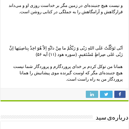
و نیست هیچ جنبنده‌ای در زمین مگر بر خداست روزی او و می‌داند
قرارگاهش و آرامگاهش را به جملگی در کتابی روشن است.
اَنّی تَوَکَّلْتُ عَلَی اللهِ رَبّی وَ رَبَّکُمْ ما مِنْ دابَّهٍ اِلاّ هُوَ اخِذٌ بِناصِیَتِها اِنَّ
رَبّی عَلی صِراطٍ مُسْتَقیمٍ. (سوره هود (۱۱) آیه ۵۶)
همانا من توکل کردم بر خدای پروردگارم و پروردگار شما نیست
هیچ جنبنده‌ای مگر که اوست گیرنده موی پیشانیش را همانا
پروردگار من به راه راست است.
درباره‌ی سید