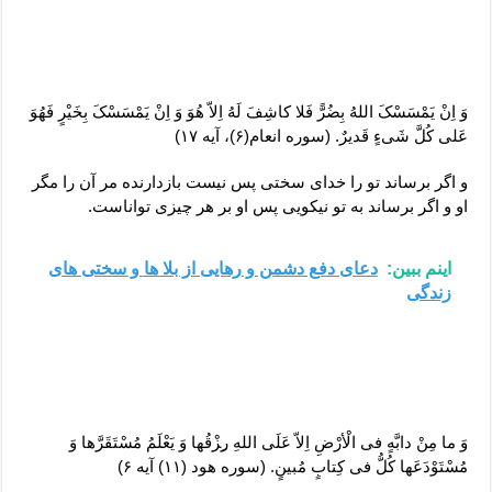
وَ اِنْ یَمْسَسْکَ اللهُ بِضُرًّ فَلا کاشِفَ لَهُ اِلاّ هُوَ وَ اِنْ یَمْسَسْکَ بِخَیْرٍ فَهُوَ
عَلی کُلَّ شَیءٍ قَدیرٌ. (سوره انعام(۶)، آیه ۱۷)
و اگر برساند تو را خدای سختی پس نیست بازدارنده مر آن را مگر
او و اگر برساند به تو نیکویی پس او بر هر چیزی تواناست.
اینم ببین:
دعای دفع دشمن و رهایی از بلا ها و سختی های
زندگی
وَ ما مِنْ دابَّهٍ فی الْأرْضِ اِلاّ عَلَی اللهِ ر‍ِزْقُها وَ یَعْلَمُ مُسْتَقَرَّها وَ
مُسْتَوْدَعَها کُلُّ فی کِتابٍ مُبینٍ. (سوره هود (۱۱) آیه ۶)