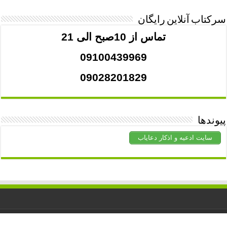
سرکتاب آنلاین رایگان
تماس از 10صبح الی 21
09100439969
09028201829
پیوندها
سایت ادعیه و اذکار دعایاب