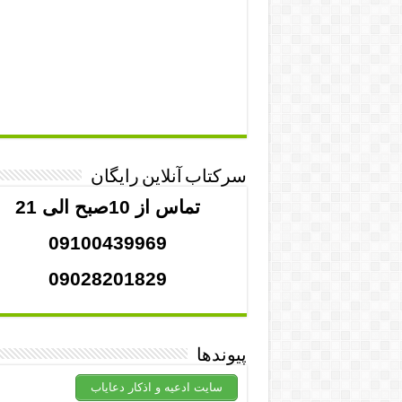
سرکتاب آنلاین رایگان
تماس از 10صبح الی 21
09100439969
09028201829
پیوندها
سایت ادعیه و اذکار دعایاب