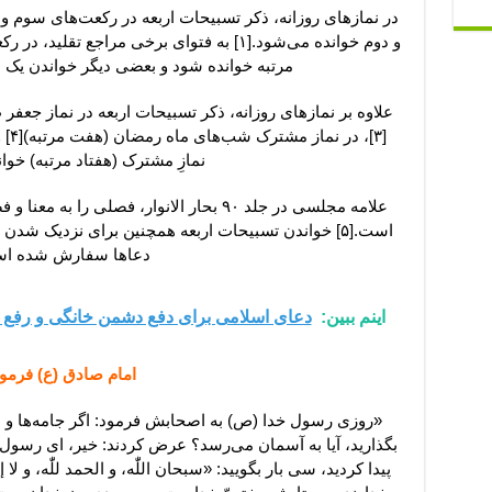
در نمازهای روزانه، ذکر تسبیحات اربعه در رکعت‌های سوم و
و دوم خوانده می‌شود.[۱] به فتوای برخی مراجع
مرتبه خوانده شود و بعضی دیگر خواندن یک مرتب
علاوه بر نمازهای روزانه، ذکر تسبیحات اربعه در نماز جعف
[۳]،
نمازِ مشترک (هفتاد مرتبه) خوا
علامه مجلسی در جلد ۹۰ بحار الانوار، فصلی 
است.[۵] خواندن تسبیحات اربعه همچنین برای نزدیک شدن
دعاها سفارش شده ا
اینم ببین:
دعای اسلامی برای دفع دشمن خانگی و رفع
امام صادق (ع) فرمود
«روزی رسول خدا (ص) به اصحابش فرمود: اگر جامه‌ها و ظ
بگذارید، آیا به آسمان می‌رسد؟ عرض کردند: خیر، ای رسول 
پیدا کردید، سی بار بگویید: «سبحان اللّٰه، و الحمد للّٰه، و لا إله 