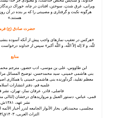
خداوند، و ستایش مختصّ خداست، و معبودی جز خدا نیست، و
ویرانی، غرق شدن، سوختن، افتادن در چاه، خوراک درندگان
هرگونه نکبت و گرفتاری و مصیبتی را که بر بنده در آن روز ف
هستند.»
حضرت صادق (ع) فرمو
«هرکس در تعقیب نمازهای واجب پیش از آنکه آسوده بنشیند، 
للّٰه، و لا إله إلاّ اللّٰه، و اللّٰه أکبر» سپس از خداوند درخو
منابع
ابن طاووس، علی بن موسی، ادب حضور، مترجم محمد روحی
بنی هاشمی خمینی، سید محمدحسن، توضیح المسائل مراجع 
معظم تقلید، گردآورنده بنی هاشمی خمینی با همکاری اصو
علمیه قم، دفتر انتشارات اسلامی، ۸۵
فاضلی، قادر، عرفان نماز، تهران، نشر فضیلت
قمی، عباس، دستور العمل و مرواریدهای درخشان (لئالی منث
نشر عهد، ۱۳۸۱ش.
مجلسی، محمدباقر، بحار الأنوار الجامعه لدرر أخبار الأئمه ال
التراث العربی، ۱۴۰۳ق/۱۹۸۳م.