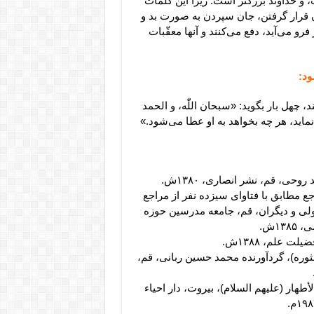
 خداوند بزرگتر است. زیرا این کلمات
 قرار گرفتن، جان سپردن به صورت بد و
رو می‌آید، دفع می‌کنند و آنها معقّبات
د:
چهل بار بگوید: «سبحان اللّٰه، و الحمد
است نماید، هر چه بخواهد به او عطا می‌شود.»
، قم، نشر انصاری، ۱۳۸۰ش.
مطابق با فتاوای سیزده نفر از مراجع
لی و دیگران، قم، جامعه مدرسین حوزه
۱۳ش.
 علم، ۱۳۸۸ش.
وره)، گردآورنده محمد حسین ربانی، قم،
أطهار (علیهم السلام)، بیروت،‌ دار احیاء