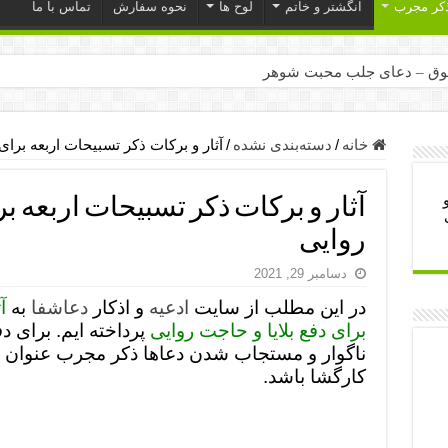
ذکر مجرب
انگشتر و خاتم
لوح ها
نحوه سفارش
تماس با ما
ق – دعای جلب محبت شوهر
ر – ذکرهای روزی‌ بخش
میل – دعای یا من اظهر الجمیل برای حاجت
خانه
/
دسته‌بندی نشده
/
آثار و برکات ذکر تسبیحات اربعه برای
لت آن ها – ذکر مخصوص مستجاب الدعوه شدن
آثار و برکات ذکر تسبیحات اربعه بر
ب – دعای ترس و بی خوابی کودکان
روایی
- دعای رفع مشکلات و طلب حاجت
دسامبر 29, 2021
وزی – آیه‌ جلب ثروت و برکت مال
در این مطلب از سایت
ادعیه
و اذکار
دعاشفا
به
آ
ای چشم زخم – دعای چشم زخم ماشاالله
برای دفع بلایا و حاجت روایی
پرداخته ایم. برای دف
مجرب برای آرامش قلب و رفع اضطراب
ناگوار و مستجاب شدن دعاها ذکر مجرب عنوان شد
کارگشا باشد.
 روز – دعای ثروت حضرت سلیمان