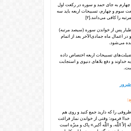
 چهارم به جای حمد و سوره در رکعت اول
 تقلید، در رکعت سوم و چهارم، تسبیحات اربعه باید سه
ه را کافی می‌دانند.[۲]
ر طیار پس از خواندن سوره (سیصد مرتبه)
 در نماز مشترک شب‌های ماه رمضان (هفت مرتبه)[۴] و در اعمال ماه جمادی‌الآخر بعد از اتمام
نده می‌شود.
را به معنا و فضیلت‌های تسبیحات اربعه اختصاص داده
 به خداوند و دفع بلاهای دنیوی و استجابت
ست.
 شرور
:
روفی را که دارید جمع کنید و روی هم
خدا! فرمود: وقتی از خواندن نماز فراغت
إلاّ اللّٰه، و اللّٰه أکبر.» پاک و منزّه است