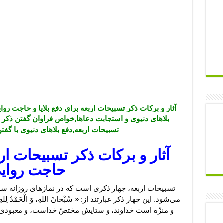
آثار و برکات ذکر تسبیحات اربعه برای دفع بلایا و حاجت روا
بلاهای دنیوی و استجابت دعاها,خواص فراوان گفتن ذکر ت
تسبیحات اربعه,دفع بلاهای دنیوی با گفت
آثار و برکات ذکر تسبیحات اربع
حاجت روای
تسبیحات اربعه، چهار ذکری است که در نمازهای روزانه سه 
می‌شود. این چهار ذکر عبارتند از: « سُبْحانَ اللهِ، وَ الْحَمْدُ لِلهِ، وَ
و منزّه است خداوند، و ستایش مختصّ خداست، و معبودی 