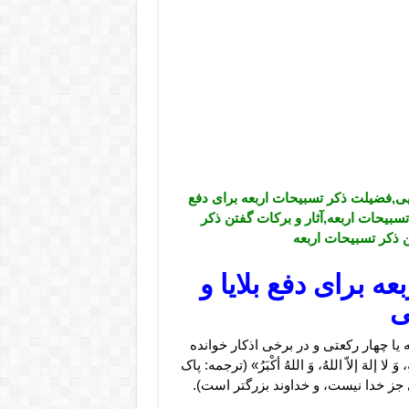
یی,
فضیلت ذکر تسبیحات اربعه برای دفع
سبیحات اربعه,آثار و برکات گفتن ذکر
ن ذکر تسبیحات اربعه
ه برای دفع بلایا و
ی
یا چهار رکعتی و در برخی اذکار خوانده
 لا إلهَ إلاّ اللهُ، وَ اللهُ أکْبَرُ» (ترجمه: پاک
جز خدا نیست، و خداوند بزرگتر است).