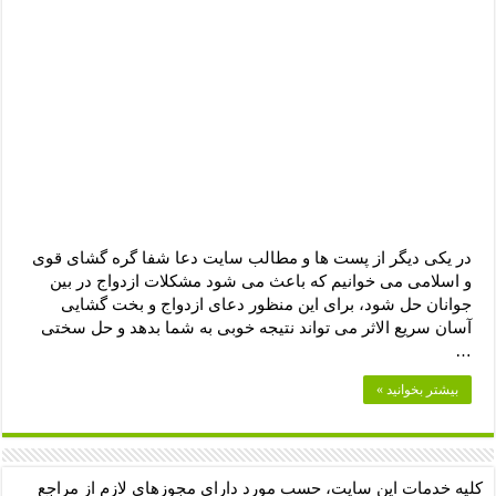
دعای رفع فقر و طلب رزق و روزی – آیه‌ جلب ثروت و برکت مال
لا حول ولا قوة الا بالله برای چشم زخم – دعای چشم زخم ماشاالله
دعای قوی رفع ترس – دعای مجرب برای آرامش قلب و رفع اضطراب
دعا برای پولدار شدن در یک روز – دعای ثروت حضرت سلیمان
در یکی دیگر از پست ها و مطالب سایت دعا شفا گره گشای قوی
و اسلامی می خوانیم که باعث می شود مشکلات ازدواج در بین
جوانان حل شود، برای این منظور دعای ازدواج و بخت گشایی
آسان سریع الاثر می تواند نتیجه خوبی به شما بدهد و حل سختی
…
بیشتر بخوانید »
کلیه خدمات این سایت، حسب مورد دارای مجوزهای لازم از مراجع