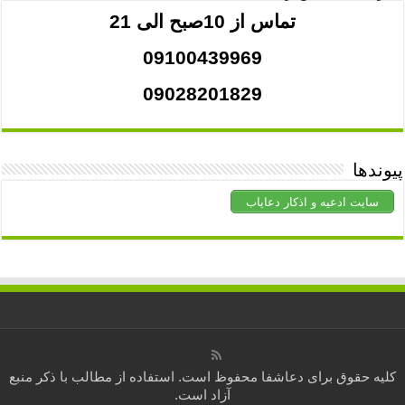
تماس از 10صبح الی 21
09100439969
09028201829
پیوندها
سایت ادعیه و اذکار دعایاب
کلیه حقوق برای
دعاشفا
محفوظ است. استفاده از مطالب با ذکر منبع
آزاد است.