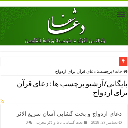
دعای جلب محبت فوری معشوق – دعای جلب محبت شوهر
خانه
/
برچسب:
دعای قرآن برای ازدواج
دعای مشکل گشا برای رفع فقر – ذکرهای روزی‌ بخش
بایگانی/آرشیو برچسب ها :
دعای قرآن
معجزات دعای یا من اظهر الجمیل – دعای یا من اظهر الجمیل برای حاج
برای ازدواج
مهم ترین اذکار الهی و فضیلت آن ها – ذکر مخصوص مستجاب الدعوه ش
دعا برای ترس بچه ها در خواب – دعای ترس و بی خوابی کودکان
دعای ازدواج و بخت گشایی آسان سریع الاثر
نماز حاجت برای کار گشایی- دعای رفع مشکلات و طلب حاجت
دسامبر 27, 2019
بخت گشایی
,
دعا و ذکر مجرب
0