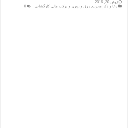
دعای رفع فقر و طلب رزق و روزی – آیه‌ جلب ثروت و برکت مال
ژوئن 20, 2016
دعا و ذکر مجرب
,
رزق و روزی و برکت مال
,
کارگشایی
0
لا حول ولا قوة الا بالله برای چشم زخم – دعای چشم زخم ماشاالله
دعای قوی رفع ترس – دعای مجرب برای آرامش قلب و رفع اضطراب
دعا برای پولدار شدن در یک روز – دعای ثروت حضرت سلیمان