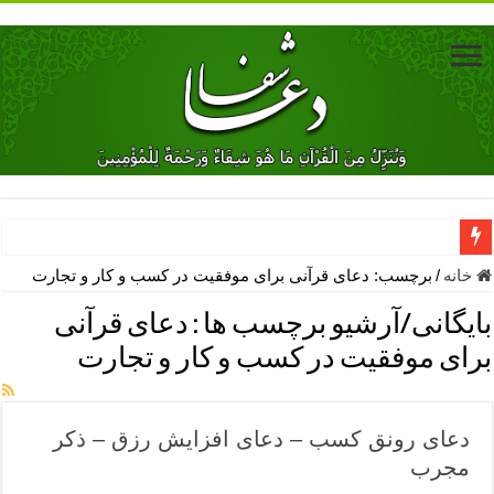
دعای جلب محبت فوری معشوق – دعای جلب محبت شوهر
خانه
/
برچسب:
دعای قرآنی برای موفقیت در کسب و کار و تجارت
دعای مشکل گشا برای رفع فقر – ذکرهای روزی‌ بخش
بایگانی/آرشیو برچسب ها :
دعای قرآنی
معجزات دعای یا من اظهر الجمیل – دعای یا من اظهر الجمیل برای حاج
برای موفقیت در کسب و کار و تجارت
مهم ترین اذکار الهی و فضیلت آن ها – ذکر مخصوص مستجاب الدعوه ش
دعا برای ترس بچه ها در خواب – دعای ترس و بی خوابی کودکان
دعای رونق کسب – دعای افزایش رزق – ذکر
نماز حاجت برای کار گشایی- دعای رفع مشکلات و طلب حاجت
مجرب