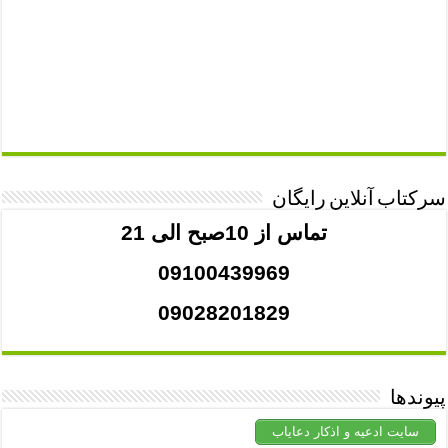
سرکتاب آنلاین رایگان
تماس از 10صبح الی 21
09100439969
09028201829
پیوندها
سایت ادعیه و اذکار دعایاب