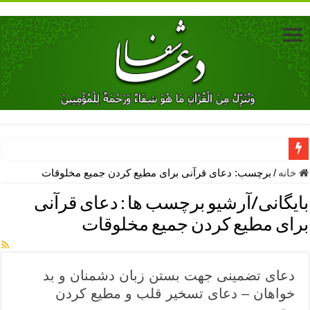
دعای جلب محبت فوری معشوق – دعای جلب محبت شوهر
خانه
/
برچسب:
دعای قرآنی برای مطیع کردن جمیع مخلوقات
دعای مشکل گشا برای رفع فقر – ذکرهای روزی‌ بخش
بایگانی/آرشیو برچسب ها :
دعای قرآنی
معجزات دعای یا من اظهر الجمیل – دعای یا من اظهر الجمیل برای حاج
برای مطیع کردن جمیع مخلوقات
مهم ترین اذکار الهی و فضیلت آن ها – ذکر مخصوص مستجاب الدعوه ش
دعا برای ترس بچه ها در خواب – دعای ترس و بی خوابی کودکان
دعای تضمینی جهت بستن زبان دشمنان و بد
نماز حاجت برای کار گشایی- دعای رفع مشکلات و طلب حاجت
خواهان – دعای تسخیر قلب و مطیع کردن