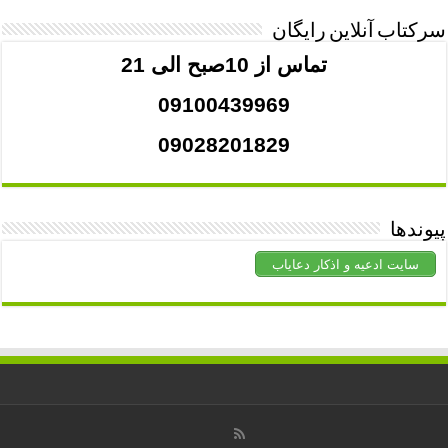
سرکتاب آنلاین رایگان
تماس از 10صبح الی 21
09100439969
09028201829
پیوندها
سایت ادعیه و اذکار دعایاب