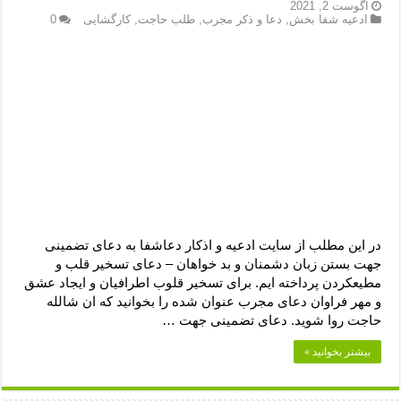
دعای رفع فقر و طلب رزق و روزی – آیه‌ جلب ثروت و برکت مال
آگوست 2, 2021
ادعیه شفا بخش
,
دعا و ذکر مجرب
,
طلب حاجت
,
کارگشایی
0
لا حول ولا قوة الا بالله برای چشم زخم – دعای چشم زخم ماشاالله
دعای قوی رفع ترس – دعای مجرب برای آرامش قلب و رفع اضطراب
دعا برای پولدار شدن در یک روز – دعای ثروت حضرت سلیمان
در این مطلب از سایت ادعیه و اذکار دعاشفا به دعای تضمینی
جهت بستن زبان دشمنان و بد خواهان – دعای تسخیر قلب و
مطیعکردن پرداخته ایم. برای تسخیر قلوب اطرافیان و ایجاد عشق
و مهر فراوان دعای مجرب عنوان شده را بخوانید که ان شالله
حاجت روا شوید. دعای تضمینی جهت …
بیشتر بخوانید »