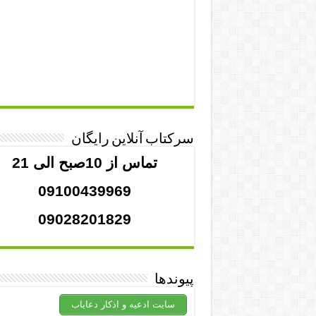
سرکتاب آنلاین رایگان
تماس از 10صبح الی 21
09100439969
09028201829
پیوندها
سایت ادعیه و اذکار دعایاب