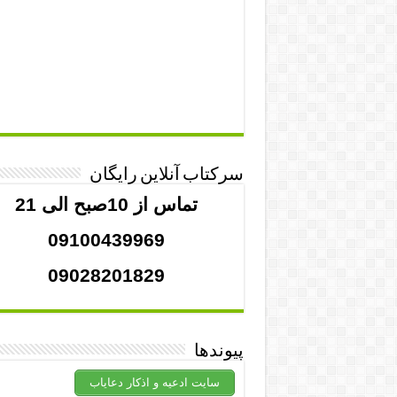
سرکتاب آنلاین رایگان
تماس از 10صبح الی 21
09100439969
09028201829
پیوندها
سایت ادعیه و اذکار دعایاب