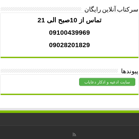
سرکتاب آنلاین رایگان
تماس از 10صبح الی 21
09100439969
09028201829
پیوندها
سایت ادعیه و اذکار دعایاب