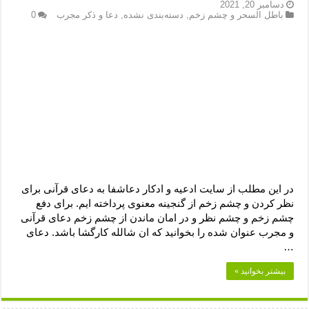
دعای رفع فقر و طلب رزق و روزی – آیه‌ جلب ثروت و برکت مال
دسامبر 20, 2021
باطل السحر و چشم زخم
,
دسته‌بندی نشده
,
دعا و ذکر مجرب
0
لا حول ولا قوة الا بالله برای چشم زخم – دعای چشم زخم ماشاالله
دعای قوی رفع ترس – دعای مجرب برای آرامش قلب و رفع اضطراب
دعا برای پولدار شدن در یک روز – دعای ثروت حضرت سلیمان
در این مطلب از سایت ادعیه و ادکار دعاشفا به دعای قرآنی برای
نظر کردن و چشم زخم از گنجینه معنوی پرداخته ایم. برای دفع
چشم زخم و چشم نظر و در امان ماندن از چشم زخم دعای قرآنی
و مجرب عنوان شده را بخوانید که ان شالله کارگشا باشد. دعای
…
بیشتر بخوانید »