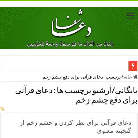
دعای جلب محبت فوری معشوق – دعای جلب محبت شوهر
خانه
/
برچسب:
دعای قرآنی برای دفع چشم زخم
دعای مشکل گشا برای رفع فقر – ذکرهای روزی‌ بخش
بایگانی/آرشیو برچسب ها :
دعای قرآنی
معجزات دعای یا من اظهر الجمیل – دعای یا من اظهر الجمیل برای حاج
برای دفع چشم زخم
مهم ترین اذکار الهی و فضیلت آن ها – ذکر مخصوص مستجاب الدعوه ش
دعا برای ترس بچه ها در خواب – دعای ترس و بی خوابی کودکان
دعای قرآنی برای نظر کردن و چشم زخم از
نماز حاجت برای کار گشایی- دعای رفع مشکلات و طلب حاجت
گنجینه معنوی