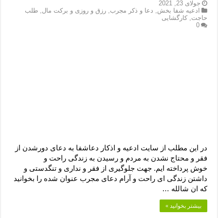
دعای رفع فقر و طلب رزق و روزی – آیه‌ جلب ثروت و برکت مال
جولای 23, 2021
ادعیه شفا بخش
,
دعا و ذکر مجرب
,
رزق و روزی و برکت مال
,
طلب
حاجت
,
کارگشایی
لا حول ولا قوة الا بالله برای چشم زخم – دعای چشم زخم ماشاالله
0
دعای قوی رفع ترس – دعای مجرب برای آرامش قلب و رفع اضطراب
دعا برای پولدار شدن در یک روز – دعای ثروت حضرت سلیمان
در این مطلب از سایت ادعیه و اذکار دعاشفا به دعای دورشدن از
فقر و محتاج نشدن به مردم و رسیدن به زندگی راحت و
خوش پرداخته ایم. جهت جلوگیری از فقر و نداری و تنگدستی و
داشتن زندگی ای راحت و آرام دعای مجرب عنوان شده را بخوانید
که ان شالله …
بیشتر بخوانید »