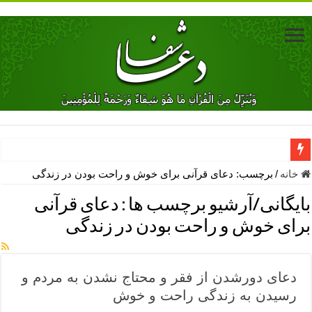
دعای جلب محبت فوری معشوق – دعای جلب محبت شوهر
خانه
/
برچسب:
دعای قرآنی برای خوش و راحت بودن در زندگی
دعای مشکل گشا برای رفع فقر – ذکرهای روزی‌ بخش
بایگانی/آرشیو برچسب ها :
دعای قرآنی
معجزات دعای یا من اظهر الجمیل – دعای یا من اظهر الجمیل برای حاج
برای خوش و راحت بودن در زندگی
مهم ترین اذکار الهی و فضیلت آن ها – ذکر مخصوص مستجاب الدعوه ش
دعا برای ترس بچه ها در خواب – دعای ترس و بی خوابی کودکان
دعای دورشدن از فقر و محتاج نشدن به مردم و
نماز حاجت برای کار گشایی- دعای رفع مشکلات و طلب حاجت
رسیدن به زندگی راحت و خوش