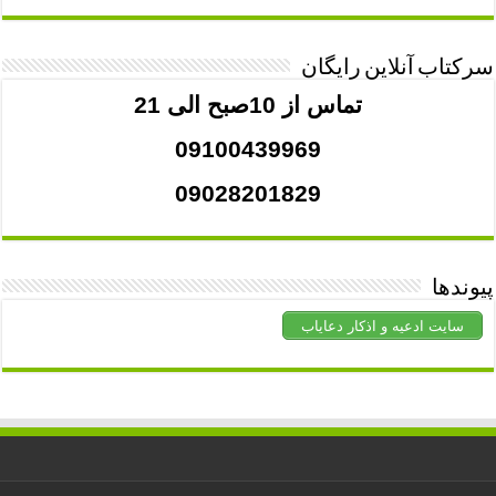
سرکتاب آنلاین رایگان
تماس از 10صبح الی 21
09100439969
09028201829
پیوندها
سایت ادعیه و اذکار دعایاب