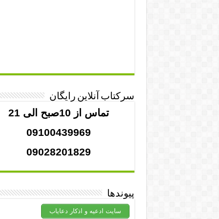
سرکتاب آنلاین رایگان
تماس از 10صبح الی 21
09100439969
09028201829
پیوندها
سایت ادعیه و اذکار دعایاب