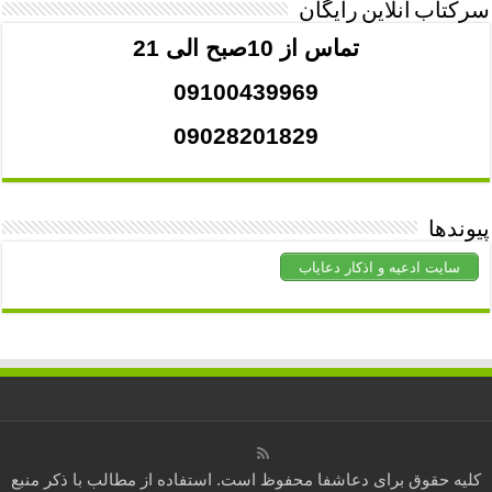
سرکتاب آنلاین رایگان
تماس از 10صبح الی 21
09100439969
09028201829
پیوندها
سایت ادعیه و اذکار دعایاب
کلیه حقوق برای
دعاشفا
محفوظ است. استفاده از مطالب با ذکر منبع