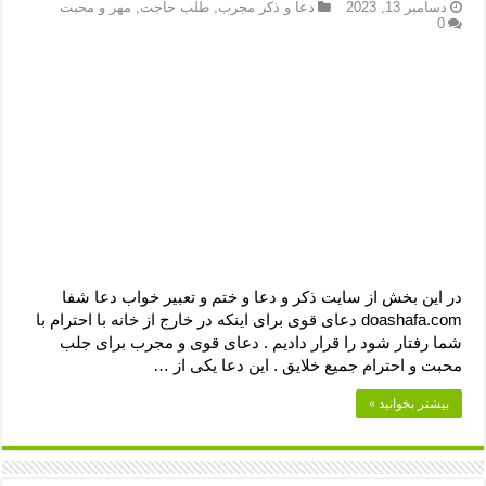
دعای رفع فقر و طلب رزق و روزی – آیه‌ جلب ثروت و برکت مال
دسامبر 13, 2023
دعا و ذکر مجرب
,
طلب حاجت
,
مهر و محبت
0
لا حول ولا قوة الا بالله برای چشم زخم – دعای چشم زخم ماشاالله
دعای قوی رفع ترس – دعای مجرب برای آرامش قلب و رفع اضطراب
دعا برای پولدار شدن در یک روز – دعای ثروت حضرت سلیمان
در این بخش از سایت ذکر و دعا و ختم و تعبیر خواب دعا شفا
doashafa.com دعای قوی برای اینکه در خارج از خانه با احترام با
شما رفتار شود را قرار دادیم . دعای قوی و مجرب برای جلب
محبت و احترام جمیع خلایق . این دعا یکی از …
بیشتر بخوانید »