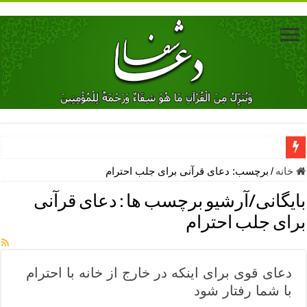
دعای جلب محبت فوری معشوق – دعای جلب محبت شوهر
خانه
/
برچسب:
دعای قرآنی برای جلب احترام
دعای مشکل گشا برای رفع فقر – ذکرهای روزی‌ بخش
بایگانی/آرشیو برچسب ها :
دعای قرآنی
معجزات دعای یا من اظهر الجمیل – دعای یا من اظهر الجمیل برای حاج
برای جلب احترام
مهم ترین اذکار الهی و فضیلت آن ها – ذکر مخصوص مستجاب الدعوه ش
دعا برای ترس بچه ها در خواب – دعای ترس و بی خوابی کودکان
دعای قوی برای اینکه در خارج از خانه با احترام
نماز حاجت برای کار گشایی- دعای رفع مشکلات و طلب حاجت
با شما رفتار شود