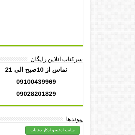
سرکتاب آنلاین رایگان
تماس از 10صبح الی 21
09100439969
09028201829
پیوندها
سایت ادعیه و اذکار دعایاب