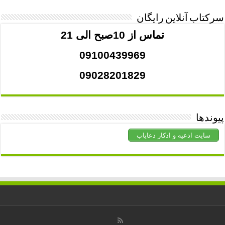
سرکتاب آنلاین رایگان
تماس از 10صبح الی 21
09100439969
09028201829
پیوندها
سایت ادعیه و اذکار دعایاب