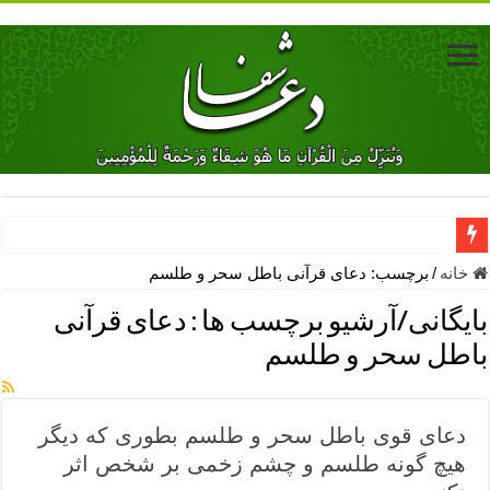
دعای جلب محبت فوری معشوق – دعای جلب محبت شوهر
خانه
/
برچسب:
دعای قرآنی باطل سحر و طلسم
دعای مشکل گشا برای رفع فقر – ذکرهای روزی‌ بخش
بایگانی/آرشیو برچسب ها :
دعای قرآنی
معجزات دعای یا من اظهر الجمیل – دعای یا من اظهر الجمیل برای حاج
باطل سحر و طلسم
مهم ترین اذکار الهی و فضیلت آن ها – ذکر مخصوص مستجاب الدعوه ش
دعا برای ترس بچه ها در خواب – دعای ترس و بی خوابی کودکان
دعای قوی باطل سحر و طلسم بطوری که دیگر
نماز حاجت برای کار گشایی- دعای رفع مشکلات و طلب حاجت
هیچ گونه طلسم و چشم زخمی بر شخص اثر