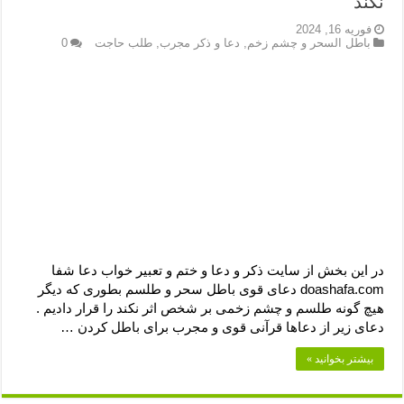
نکند
دعای رفع فقر و طلب رزق و روزی – آیه‌ جلب ثروت و برکت مال
فوریه 16, 2024
لا حول ولا قوة الا بالله برای چشم زخم – دعای چشم زخم ماشاالله
باطل السحر و چشم زخم
,
دعا و ذکر مجرب
,
طلب حاجت
0
دعای قوی رفع ترس – دعای مجرب برای آرامش قلب و رفع اضطراب
دعا برای پولدار شدن در یک روز – دعای ثروت حضرت سلیمان
در این بخش از سایت ذکر و دعا و ختم و تعبیر خواب دعا شفا
doashafa.com دعای قوی باطل سحر و طلسم بطوری که دیگر
هیچ گونه طلسم و چشم زخمی بر شخص اثر نکند را قرار دادیم .
دعای زیر از دعاها قرآنی قوی و مجرب برای باطل کردن …
بیشتر بخوانید »