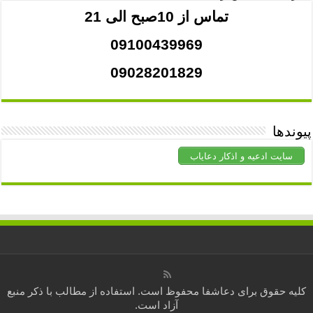
تماس از 10صبح الی 21
09100439969
09028201829
پیوندها
سایت ادعیه و اذکار دعایاب
کلیه حقوق برای
دعاشفا
محفوظ است. استفاده از مطالب با ذکر منبع
آزاد است.