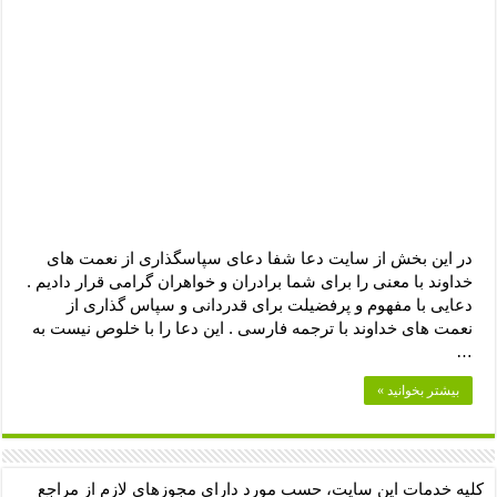
دعای رفع فقر و طلب رزق و روزی – آیه‌ جلب ثروت و برکت مال
لا حول ولا قوة الا بالله برای چشم زخم – دعای چشم زخم ماشاالله
دعای قوی رفع ترس – دعای مجرب برای آرامش قلب و رفع اضطراب
دعا برای پولدار شدن در یک روز – دعای ثروت حضرت سلیمان
در این بخش از سایت دعا شفا دعای سپاسگذاری از نعمت های
خداوند با معنی را برای شما برادران و خواهران گرامی قرار دادیم .
دعایی با مفهوم و پرفضیلت برای قدردانی و سپاس گذاری از
نعمت های خداوند با ترجمه فارسی . این دعا را با خلوص نیست به
…
بیشتر بخوانید »
کلیه خدمات این سایت، حسب مورد دارای مجوزهای لازم از مراجع