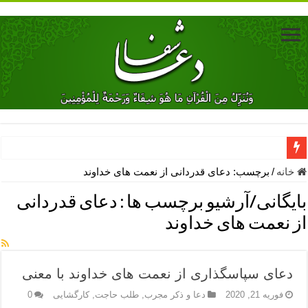
دعای جلب محبت فوری معشوق – دعای جلب محبت شوهر
خانه
/
برچسب:
دعای قدردانی از نعمت های خداوند
دعای مشکل گشا برای رفع فقر – ذکرهای روزی‌ بخش
بایگانی/آرشیو برچسب ها :
دعای قدردانی
معجزات دعای یا من اظهر الجمیل – دعای یا من اظهر الجمیل برای حاج
از نعمت های خداوند
مهم ترین اذکار الهی و فضیلت آن ها – ذکر مخصوص مستجاب الدعوه ش
دعا برای ترس بچه ها در خواب – دعای ترس و بی خوابی کودکان
دعای سپاسگذاری از نعمت های خداوند با معنی
نماز حاجت برای کار گشایی- دعای رفع مشکلات و طلب حاجت
فوریه 21, 2020
دعا و ذکر مجرب
,
طلب حاجت
,
کارگشایی
0