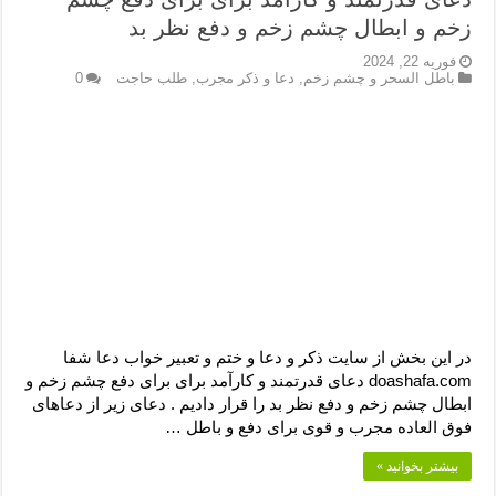
دعای رفع فقر و طلب رزق و روزی – آیه‌ جلب ثروت و برکت مال
زخم و ابطال چشم زخم و دفع نظر بد
لا حول ولا قوة الا بالله برای چشم زخم – دعای چشم زخم ماشاالله
فوریه 22, 2024
باطل السحر و چشم زخم
,
دعا و ذکر مجرب
,
طلب حاجت
0
دعای قوی رفع ترس – دعای مجرب برای آرامش قلب و رفع اضطراب
دعا برای پولدار شدن در یک روز – دعای ثروت حضرت سلیمان
در این بخش از سایت ذکر و دعا و ختم و تعبیر خواب دعا شفا
doashafa.com دعای قدرتمند و کارآمد برای برای دفع چشم زخم و
ابطال چشم زخم و دفع نظر بد را قرار دادیم . دعای زیر از دعاهای
فوق العاده مجرب و قوی برای دفع و باطل …
بیشتر بخوانید »