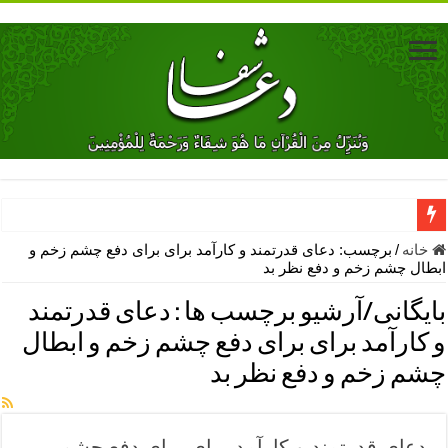
دعای جلب محبت فوری معشوق – دعای جلب محبت شوهر
خانه
/
برچسب:
دعای قدرتمند و کارآمد برای برای دفع چشم زخم و
ابطال چشم زخم و دفع نظر بد
دعای مشکل گشا برای رفع فقر – ذکرهای روزی‌ بخش
بایگانی/آرشیو برچسب ها :
دعای قدرتمند
معجزات دعای یا من اظهر الجمیل – دعای یا من اظهر الجمیل برای حاج
و کارآمد برای برای دفع چشم زخم و ابطال
مهم ترین اذکار الهی و فضیلت آن ها – ذکر مخصوص مستجاب الدعوه ش
چشم زخم و دفع نظر بد
دعا برای ترس بچه ها در خواب – دعای ترس و بی خوابی کودکان
نماز حاجت برای کار گشایی- دعای رفع مشکلات و طلب حاجت
دعای قدرتمند و کارآمد برای برای دفع چشم