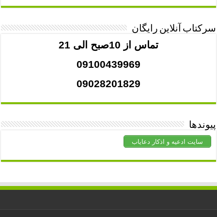
سرکتاب آنلاین رایگان
تماس از 10صبح الی 21
09100439969
09028201829
پیوندها
سایت ادعیه و اذکار دعایاب