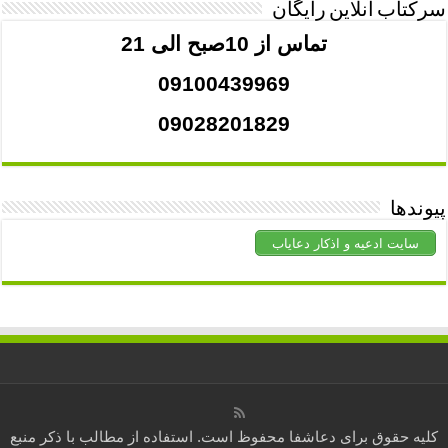
سرکتاب آنلاین رایگان
تماس از 10صبح الی 21
09100439969
09028201829
پیوندها
سایت ادعیه و اذکار دعایاب
کلیه حقوق برای
دعاشفا
محفوظ است. استفاده از مطالب با ذکر منبع