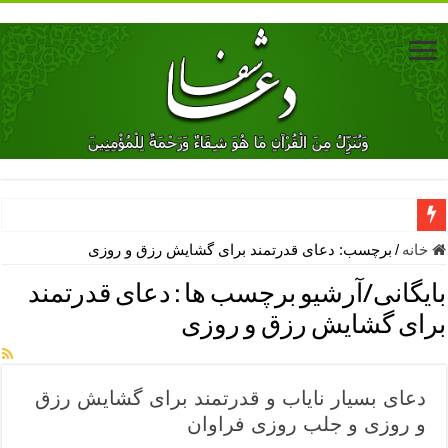
دعای جلب محبت فوری معشوق – دعای جلب محبت شوهر
خانه
/
برچسب:
دعای قدرتمند برای گشایش رزق و روزی
دعای مشکل گشا برای رفع فقر – ذکرهای روزی‌ بخش
بایگانی/آرشیو برچسب ها :
دعای قدرتمند
معجزات دعای یا من اظهر الجمیل – دعای یا من اظهر الجمیل برای حاج
برای گشایش رزق و روزی
مهم ترین اذکار الهی و فضیلت آن ها – ذکر مخصوص مستجاب الدعوه ش
دعا برای ترس بچه ها در خواب – دعای ترس و بی خوابی کودکان
دعای بسیار نایاب و قدرتمند برای گشایش رزق
نماز حاجت برای کار گشایی- دعای رفع مشکلات و طلب حاجت
و روزی و جلب روزی فراوان