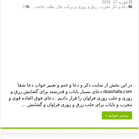
دعای رفع فقر و طلب رزق و روزی – آیه‌ جلب ثروت و برکت مال
فوریه 17, 2024
دعا و ذکر مجرب
,
رزق و روزی و برکت مال
,
طلب حاجت
0
لا حول ولا قوة الا بالله برای چشم زخم – دعای چشم زخم ماشاالله
دعای قوی رفع ترس – دعای مجرب برای آرامش قلب و رفع اضطراب
دعا برای پولدار شدن در یک روز – دعای ثروت حضرت سلیمان
در این بخش از سایت ذکر و دعا و ختم و تعبیر خواب دعا شفا
doashafa.com دعای بسیار نایاب و قدرتمند برای گشایش رزق و
روزی و جلب روزی فراوان را قرار دادیم . دعای فوق العاده قوی و
مجرب و نایاب برای جلب رزق و روزی فراوان و گشایش …
بیشتر بخوانید »