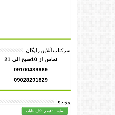
سرکتاب آنلاین رایگان
تماس از 10صبح الی 21
09100439969
09028201829
پیوندها
سایت ادعیه و اذکار دعایاب