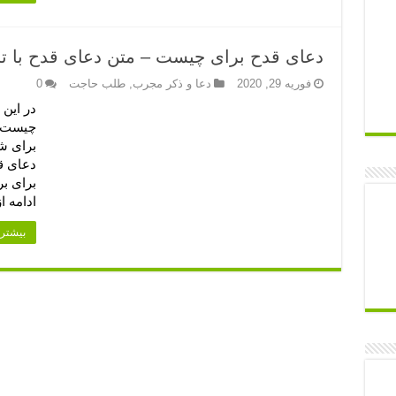
دعای قدح برای چیست – متن دعای قدح با 
فوریه 29, 2020
دعا و ذکر مجرب
,
طلب حاجت
0
در این
چیست –
برای شم
دعای ق
برای ب
ادامه 
بیشتر 