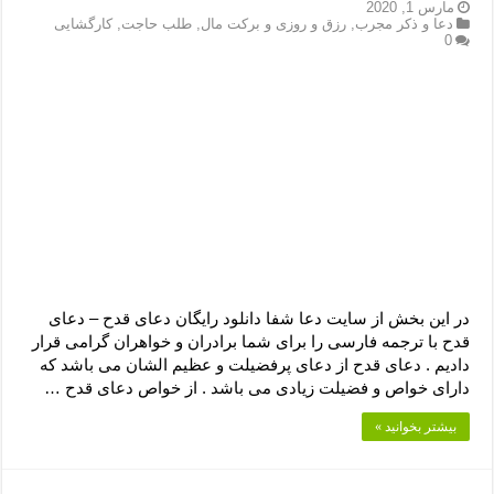
دعای رفع فقر و طلب رزق و روزی – آیه‌ جلب ثروت و برکت مال
مارس 1, 2020
دعا و ذکر مجرب
,
رزق و روزی و برکت مال
,
طلب حاجت
,
کارگشایی
0
لا حول ولا قوة الا بالله برای چشم زخم – دعای چشم زخم ماشاالله
دعای قوی رفع ترس – دعای مجرب برای آرامش قلب و رفع اضطراب
دعا برای پولدار شدن در یک روز – دعای ثروت حضرت سلیمان
در این بخش از سایت دعا شفا دانلود رایگان دعای قدح – دعای
قدح با ترجمه فارسی را برای شما برادران و خواهران گرامی قرار
دادیم . دعای قدح از دعای پرفضیلت و عظیم الشان می باشد که
دارای خواص و فضیلت زیادی می باشد . از خواص دعای قدح …
بیشتر بخوانید »