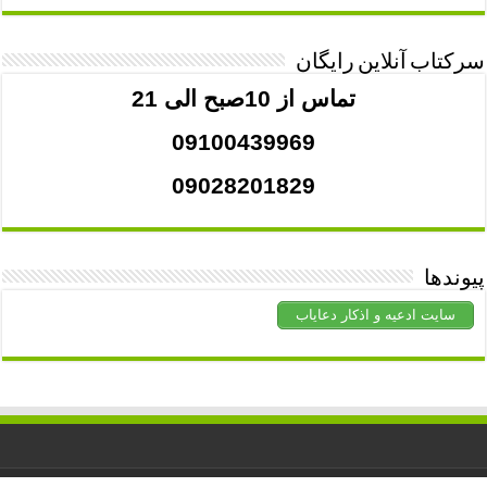
سرکتاب آنلاین رایگان
تماس از 10صبح الی 21
09100439969
09028201829
پیوندها
سایت ادعیه و اذکار دعایاب