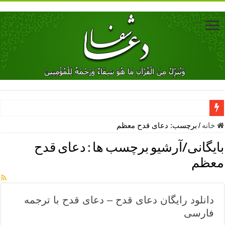
دعای جلب محبت فوری معشوق – دعای جلب محبت شوهر
خانه
/
برچسب:
دعای قدح معظم
دعای مشکل گشا برای رفع فقر – ذکرهای روزی‌ بخش
بایگانی/آرشیو برچسب ها :
دعای قدح
معجزات دعای یا من اظهر الجمیل – دعای یا من اظهر الجمیل برای حاج
معظم
مهم ترین اذکار الهی و فضیلت آن ها – ذکر مخصوص مستجاب الدعوه ش
دعا برای ترس بچه ها در خواب – دعای ترس و بی خوابی کودکان
دانلود رایگان دعای قدح – دعای قدح با ترجمه
نماز حاجت برای کار گشایی- دعای رفع مشکلات و طلب حاجت
فارسی