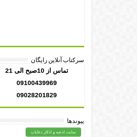
سرکتاب آنلاین رایگان
تماس از 10صبح الی 21
09100439969
09028201829
پیوندها
سایت ادعیه و اذکار دعایاب