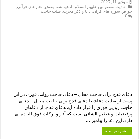
دعای رفع فقر و طلب رزق و روزی – آیه‌ جلب ثروت و برکت مال
جولای 11, 2025
احادیث معصومین علیهم السلام
,
ادعیه شفا بخش
,
ختم های قرآنی
,
خواص سوره های قرآن
,
دعا و ذکر مجرب
,
طلب حاجت
لا حول ولا قوة الا بالله برای چشم زخم – دعای چشم زخم ماشاالله
0
دعای قوی رفع ترس – دعای مجرب برای آرامش قلب و رفع اضطراب
دعا برای پولدار شدن در یک روز – دعای ثروت حضرت سلیمان
دعای قدح برای حاجت محال – دعای حاجت روایی فوری در این
پست از سایت دعاشفا دعای قدح برای حاجت محال – دعای
حاجت روایی فوری را قرار داده ایم.دعای قدح، از دعاهای
پرفضیلت و عظیم الشانی است که آثار و برکات فوق العاده ای
دارد. این دعا را پیامبر …
بیشتر بخوانید »