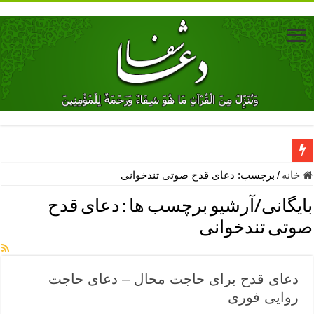
دعای جلب محبت فوری معشوق – دعای جلب محبت شوهر
خانه
/
برچسب:
دعای قدح صوتی تندخوانی
دعای مشکل گشا برای رفع فقر – ذکرهای روزی‌ بخش
بایگانی/آرشیو برچسب ها :
دعای قدح
معجزات دعای یا من اظهر الجمیل – دعای یا من اظهر الجمیل برای حاج
صوتی تندخوانی
مهم ترین اذکار الهی و فضیلت آن ها – ذکر مخصوص مستجاب الدعوه ش
دعا برای ترس بچه ها در خواب – دعای ترس و بی خوابی کودکان
دعای قدح برای حاجت محال – دعای حاجت
نماز حاجت برای کار گشایی- دعای رفع مشکلات و طلب حاجت
روایی فوری