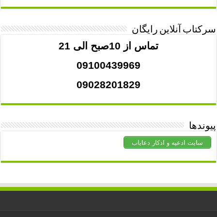
سرکتاب آنلاین رایگان
تماس از 10صبح الی 21
09100439969
09028201829
پیوندها
سایت ادعیه و اذکار دعایاب