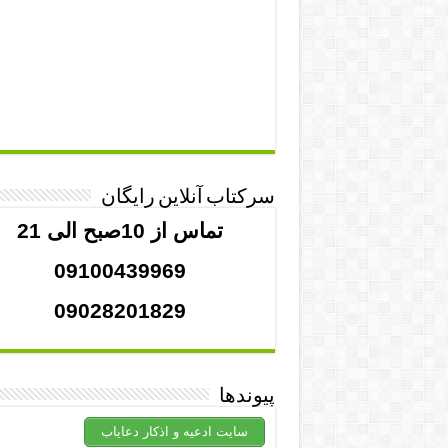
سرکتاب آنلاین رایگان
تماس از 10صبح الی 21
09100439969
09028201829
پیوندها
سایت ادعیه و اذکار دعایاب