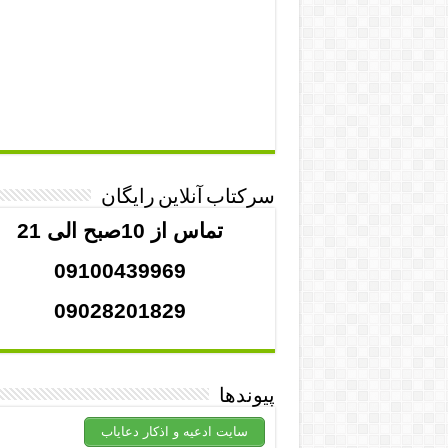
سرکتاب آنلاین رایگان
تماس از 10صبح الی 21
09100439969
09028201829
پیوندها
سایت ادعیه و اذکار دعایاب