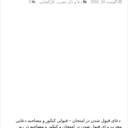
دعای رفع فقر و طلب رزق و روزی – آیه‌ جلب ثروت و برکت مال
آگوست 24, 2016
دعا و ذکر مجرب
,
کارگشایی
0
لا حول ولا قوة الا بالله برای چشم زخم – دعای چشم زخم ماشاالله
دعای قوی رفع ترس – دعای مجرب برای آرامش قلب و رفع اضطراب
دعا برای پولدار شدن در یک روز – دعای ثروت حضرت سلیمان
دعای قبول شدن در امتحان – قبولی کنکور و مصاحبه دعایی
مجرب برای قبول شدن در امتحان و کنکور و مصاحبه در روز