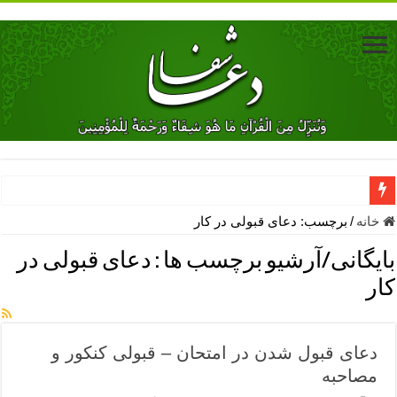
دعای جلب محبت فوری معشوق – دعای جلب محبت شوهر
خانه
/
برچسب:
دعای قبولی در کار
دعای مشکل گشا برای رفع فقر – ذکرهای روزی‌ بخش
بایگانی/آرشیو برچسب ها :
دعای قبولی در
معجزات دعای یا من اظهر الجمیل – دعای یا من اظهر الجمیل برای حاج
کار
مهم ترین اذکار الهی و فضیلت آن ها – ذکر مخصوص مستجاب الدعوه ش
دعا برای ترس بچه ها در خواب – دعای ترس و بی خوابی کودکان
دعای قبول شدن در امتحان – قبولی کنکور و
نماز حاجت برای کار گشایی- دعای رفع مشکلات و طلب حاجت
مصاحبه