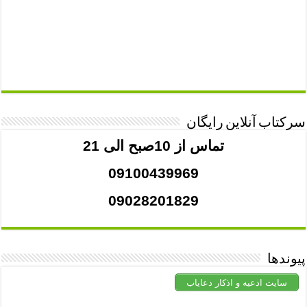
سرکتاب آنلاین رایگان
تماس از 10صبح الی 21
09100439969
09028201829
پیوندها
سایت ادعیه و اذکار دعایاب