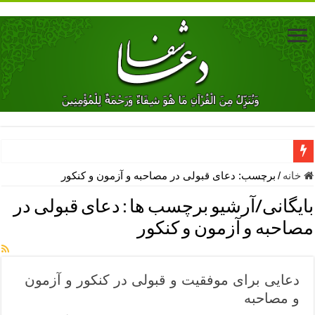
دعای جلب محبت فوری معشوق – دعای جلب محبت شوهر
خانه
/
برچسب:
دعای قبولی در مصاحبه و آزمون و کنکور
دعای مشکل گشا برای رفع فقر – ذکرهای روزی‌ بخش
بایگانی/آرشیو برچسب ها :
دعای قبولی در
معجزات دعای یا من اظهر الجمیل – دعای یا من اظهر الجمیل برای حاج
مصاحبه و آزمون و کنکور
مهم ترین اذکار الهی و فضیلت آن ها – ذکر مخصوص مستجاب الدعوه ش
دعا برای ترس بچه ها در خواب – دعای ترس و بی خوابی کودکان
دعایی برای موفقیت و قبولی در کنکور و آزمون
نماز حاجت برای کار گشایی- دعای رفع مشکلات و طلب حاجت
و مصاحبه