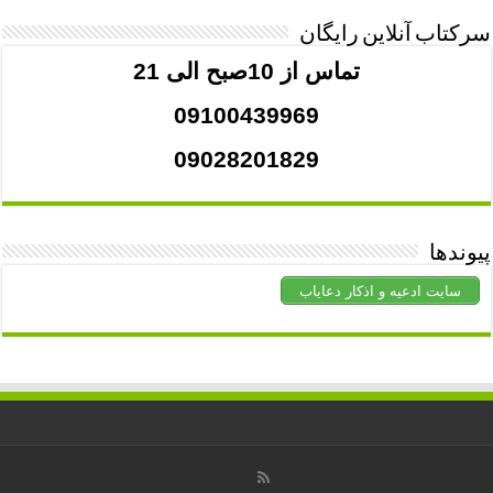
سرکتاب آنلاین رایگان
تماس از 10صبح الی 21
09100439969
09028201829
پیوندها
سایت ادعیه و اذکار دعایاب