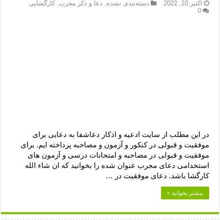
دعای رفع فقر و طلب رزق و روزی – آیه‌ جلب ثروت و برکت مال
اکتبر 10, 2022
دسته‌بندی نشده
,
دعا و ذکر مجرب
,
کارگشایی
0
لا حول ولا قوة الا بالله برای چشم زخم – دعای چشم زخم ماشاالله
دعای قوی رفع ترس – دعای مجرب برای آرامش قلب و رفع اضطراب
دعا برای پولدار شدن در یک روز – دعای ثروت حضرت سلیمان
در این مطلب از سایت ادعیه و اذکار دعاشفا به دعایی برای
موفقیت و قبولی در کنکور و آزمون و مصاحبه پرداخته ایم. برای
موفقیت و قبولی در مصاحبه و امتحانات درسی و آزمون های
استخدامی دعای مجرب عنوان شده را بخوانید که ان شاء الله
کارگشا باشد. دعای موفقیت در …
بیشتر بخوانید »