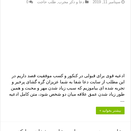
دعای رفع فقر و طلب رزق و روزی – آیه‌ جلب ثروت و برکت مال
سپتامبر 11, 2019
دعا و ذکر مجرب
,
طلب حاجت
0
لا حول ولا قوة الا بالله برای چشم زخم – دعای چشم زخم ماشاالله
دعای قوی رفع ترس – دعای مجرب برای آرامش قلب و رفع اضطراب
دعا برای پولدار شدن در یک روز – دعای ثروت حضرت سلیمان
ادعیه قوی برای قبولی در کنکور و کسب موفقیت قصد داریم در
این مطلب از سایت دعا شفا به شما عزیزان گره گشای پرخیر و
تجربه شده ای بیاموزیم که سبب زیاد شدن مهر و محبت و همین
طور زیاد شدن عمق علاقه میان دو شخص شود، متن کامل ادعیه
…
بیشتر بخوانید »