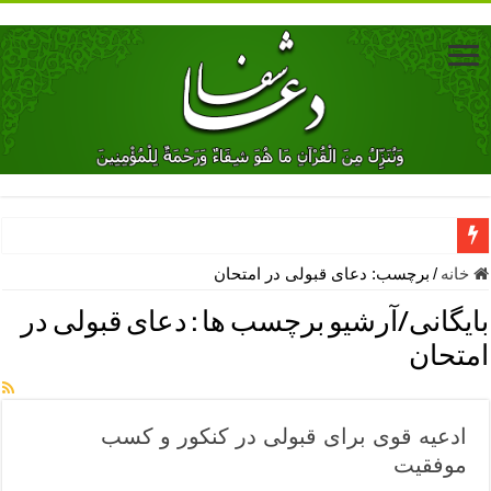
دعای جلب محبت فوری معشوق – دعای جلب محبت شوهر
خانه
/
برچسب:
دعای قبولی در امتحان
دعای مشکل گشا برای رفع فقر – ذکرهای روزی‌ بخش
بایگانی/آرشیو برچسب ها :
دعای قبولی در
معجزات دعای یا من اظهر الجمیل – دعای یا من اظهر الجمیل برای حاج
امتحان
مهم ترین اذکار الهی و فضیلت آن ها – ذکر مخصوص مستجاب الدعوه ش
دعا برای ترس بچه ها در خواب – دعای ترس و بی خوابی کودکان
ادعیه قوی برای قبولی در کنکور و کسب
نماز حاجت برای کار گشایی- دعای رفع مشکلات و طلب حاجت
موفقیت