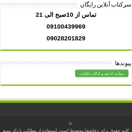
سرکتاب آنلاین رایگان
تماس از 10صبح الی 21
09100439969
09028201829
پیوندها
سایت ادعیه و اذکار دعایاب
کلیه حقوق برای
دعاشفا
محفوظ است. استفاده از مطالب با ذکر منبع