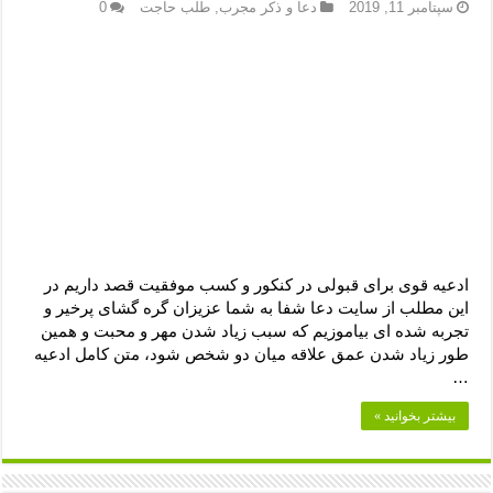
دعای رفع فقر و طلب رزق و روزی – آیه‌ جلب ثروت و برکت مال
سپتامبر 11, 2019
دعا و ذکر مجرب
,
طلب حاجت
0
لا حول ولا قوة الا بالله برای چشم زخم – دعای چشم زخم ماشاالله
دعای قوی رفع ترس – دعای مجرب برای آرامش قلب و رفع اضطراب
دعا برای پولدار شدن در یک روز – دعای ثروت حضرت سلیمان
ادعیه قوی برای قبولی در کنکور و کسب موفقیت قصد داریم در
این مطلب از سایت دعا شفا به شما عزیزان گره گشای پرخیر و
تجربه شده ای بیاموزیم که سبب زیاد شدن مهر و محبت و همین
طور زیاد شدن عمق علاقه میان دو شخص شود، متن کامل ادعیه
…
بیشتر بخوانید »