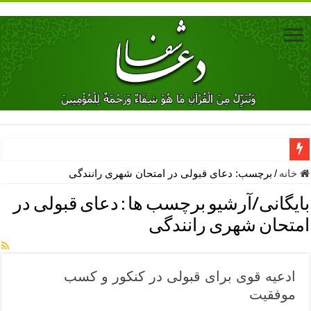
دعای جلب محبت فوری معشوق – دعای جلب محبت شوهر
خانه
/
برچسب:
دعای قبولی در امتحان شهری رانندگی
دعای مشکل گشا برای رفع فقر – ذکرهای روزی‌ بخش
بایگانی/آرشیو برچسب ها :
دعای قبولی در
معجزات دعای یا من اظهر الجمیل – دعای یا من اظهر الجمیل برای حاج
امتحان شهری رانندگی
مهم ترین اذکار الهی و فضیلت آن ها – ذکر مخصوص مستجاب الدعوه ش
دعا برای ترس بچه ها در خواب – دعای ترس و بی خوابی کودکان
ادعیه قوی برای قبولی در کنکور و کسب
نماز حاجت برای کار گشایی- دعای رفع مشکلات و طلب حاجت
موفقیت