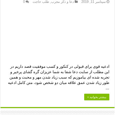
دعای رفع فقر و طلب رزق و روزی – آیه‌ جلب ثروت و برکت مال
سپتامبر 11, 2019
دعا و ذکر مجرب
,
طلب حاجت
0
لا حول ولا قوة الا بالله برای چشم زخم – دعای چشم زخم ماشاالله
دعای قوی رفع ترس – دعای مجرب برای آرامش قلب و رفع اضطراب
دعا برای پولدار شدن در یک روز – دعای ثروت حضرت سلیمان
ادعیه قوی برای قبولی در کنکور و کسب موفقیت قصد داریم در
این مطلب از سایت دعا شفا به شما عزیزان گره گشای پرخیر و
تجربه شده ای بیاموزیم که سبب زیاد شدن مهر و محبت و همین
طور زیاد شدن عمق علاقه میان دو شخص شود، متن کامل ادعیه
…
بیشتر بخوانید »