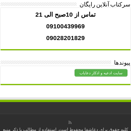
سرکتاب آنلاین رایگان
تماس از 10صبح الی 21
09100439969
09028201829
پیوندها
سایت ادعیه و اذکار دعایاب
کلیه حقوق برای
دعاشفا
محفوظ است. استفاده از مطالب با ذکر منبع