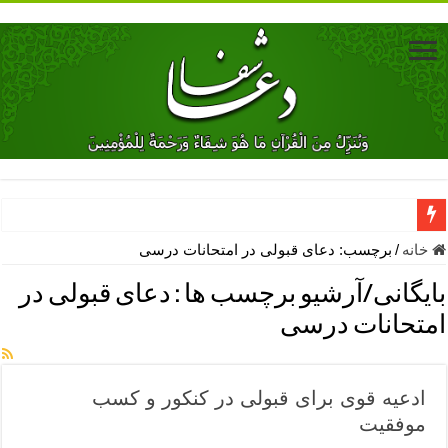
دعای جلب محبت فوری معشوق – دعای جلب محبت شوهر
خانه
/
برچسب:
دعای قبولی در امتحانات درسی
دعای مشکل گشا برای رفع فقر – ذکرهای روزی‌ بخش
بایگانی/آرشیو برچسب ها :
دعای قبولی در
معجزات دعای یا من اظهر الجمیل – دعای یا من اظهر الجمیل برای حاج
امتحانات درسی
مهم ترین اذکار الهی و فضیلت آن ها – ذکر مخصوص مستجاب الدعوه ش
دعا برای ترس بچه ها در خواب – دعای ترس و بی خوابی کودکان
ادعیه قوی برای قبولی در کنکور و کسب
نماز حاجت برای کار گشایی- دعای رفع مشکلات و طلب حاجت
موفقیت