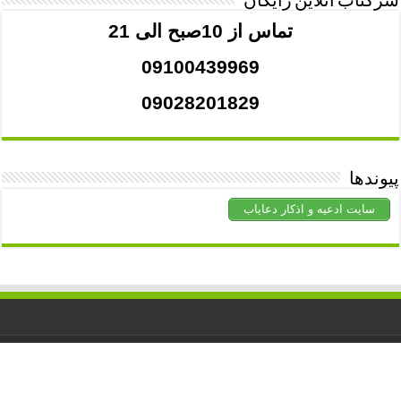
سرکتاب آنلاین رایگان
تماس از 10صبح الی 21
09100439969
09028201829
پیوندها
سایت ادعیه و اذکار دعایاب
کلیه حقوق برای
دعاشفا
محفوظ است. استفاده از مطالب با ذکر منبع
آزاد است.