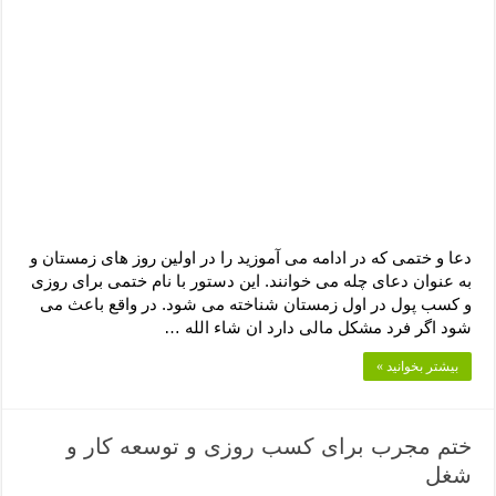
دعای رفع فقر و طلب رزق و روزی – آیه‌ جلب ثروت و برکت مال
لا حول ولا قوة الا بالله برای چشم زخم – دعای چشم زخم ماشاالله
دعای قوی رفع ترس – دعای مجرب برای آرامش قلب و رفع اضطراب
دعا برای پولدار شدن در یک روز – دعای ثروت حضرت سلیمان
دعا و ختمی که در ادامه می آموزید را در اولین روز های زمستان و
به عنوان دعای چله می خوانند. این دستور با نام ختمی برای روزی
و کسب پول در اول زمستان شناخته می شود. در واقع باعث می
شود اگر فرد مشکل مالی دارد ان شاء الله …
بیشتر بخوانید »
ختم مجرب برای کسب روزی و توسعه کار و
شغل