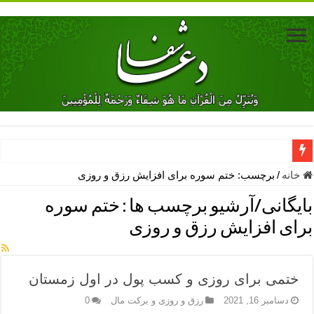
دعای جلب محبت فوری معشوق – دعای جلب محبت شوهر
خانه
/
برچسب:
ختم سوره برای افزایش رزق و روزی
دعای مشکل گشا برای رفع فقر – ذکرهای روزی‌ بخش
بایگانی/آرشیو برچسب ها :
ختم سوره
معجزات دعای یا من اظهر الجمیل – دعای یا من اظهر الجمیل برای حاج
برای افزایش رزق و روزی
مهم ترین اذکار الهی و فضیلت آن ها – ذکر مخصوص مستجاب الدعوه ش
دعا برای ترس بچه ها در خواب – دعای ترس و بی خوابی کودکان
ختمی برای روزی و کسب پول در اول زمستان
نماز حاجت برای کار گشایی- دعای رفع مشکلات و طلب حاجت
دسامبر 16, 2021
رزق و روزی و برکت مال
0