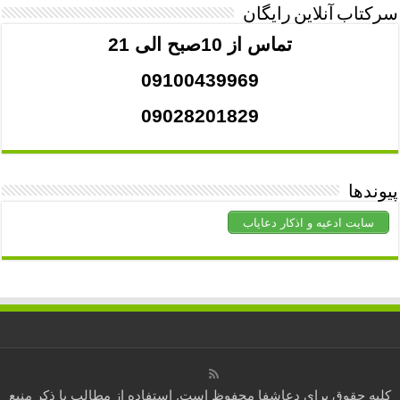
سرکتاب آنلاین رایگان
تماس از 10صبح الی 21
09100439969
09028201829
پیوندها
سایت ادعیه و اذکار دعایاب
کلیه حقوق برای
دعاشفا
محفوظ است. استفاده از مطالب با ذکر منبع