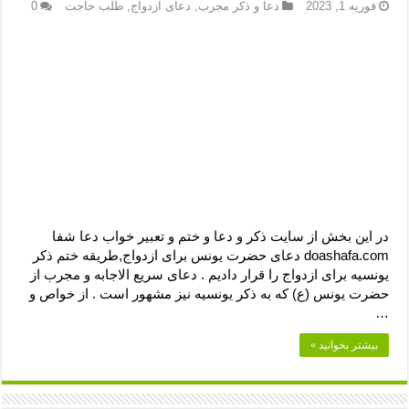
دعای رفع فقر و طلب رزق و روزی – آیه‌ جلب ثروت و برکت مال
فوریه 1, 2023
دعا و ذکر مجرب
,
دعای ازدواج
,
طلب حاجت
0
لا حول ولا قوة الا بالله برای چشم زخم – دعای چشم زخم ماشاالله
دعای قوی رفع ترس – دعای مجرب برای آرامش قلب و رفع اضطراب
دعا برای پولدار شدن در یک روز – دعای ثروت حضرت سلیمان
در این بخش از سایت ذکر و دعا و ختم و تعبیر خواب دعا شفا
doashafa.com دعای حضرت یونس برای ازدواج,طریقه ختم ذکر
یونسیه برای ازدواج را قرار دادیم . دعای سریع الاجابه و مجرب از
حضرت یونس (ع) که به ذکر یونسیه نیز مشهور است . از خواص و
…
بیشتر بخوانید »