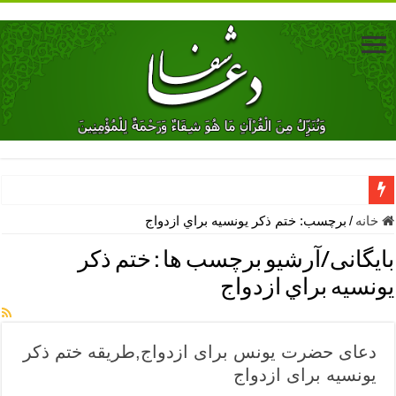
دعای جلب محبت فوری معشوق – دعای جلب محبت شوهر
خانه
/
برچسب:
ختم ذكر يونسيه براي ازدواج
دعای مشکل گشا برای رفع فقر – ذکرهای روزی‌ بخش
بایگانی/آرشیو برچسب ها :
ختم ذكر
معجزات دعای یا من اظهر الجمیل – دعای یا من اظهر الجمیل برای حاج
يونسيه براي ازدواج
مهم ترین اذکار الهی و فضیلت آن ها – ذکر مخصوص مستجاب الدعوه ش
دعا برای ترس بچه ها در خواب – دعای ترس و بی خوابی کودکان
دعای حضرت یونس برای ازدواج,طریقه ختم ذکر
نماز حاجت برای کار گشایی- دعای رفع مشکلات و طلب حاجت
یونسیه برای ازدواج