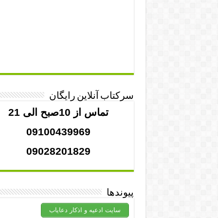
سرکتاب آنلاین رایگان
تماس از 10صبح الی 21
09100439969
09028201829
پیوندها
سایت ادعیه و اذکار دعایاب