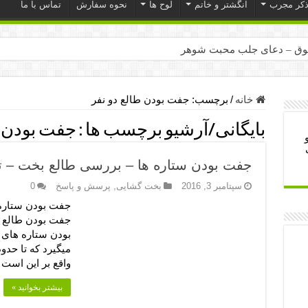
ذکر مجرب
انگشتر و خاتم
لوح ها
نحوه سفارش
تماس با ما
ق – دعای جلب محبت شوهر
ر – ذکرهای روزی‌ بخش
میل – دعای یا من اظهر الجمیل برای حاجت
خانه
/
برچسب:
جفت بودن طالع دو نفر
لت آن ها – ذکر مخصوص مستجاب الدعوه شدن
بایگانی/آرشیو برچسب ها :
جفت بودن ط
ب – دعای ترس و بی خوابی کودکان
جفت بودن ستاره ها – بررسی طالع بخت – ت
- دعای رفع مشکلات و طلب حاجت
سپتامبر 3, 2016
بخت گشایی
,
پرسش و پاسخ
0
وزی – آیه‌ جلب ثروت و برکت مال
جفت بودن ستاره 
ای چشم زخم – دعای چشم زخم ماشاالله
جفت بودن طالع (
بودن ستاره های
مجرب برای آرامش قلب و رفع اضطراب
میگیرد که تا حد
 روز – دعای ثروت حضرت سلیمان
واقع بر این است
بیشتر بخوانید »