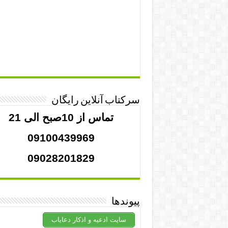
سرکتاب آنلاین رایگان
تماس از 10صبح الی 21
09100439969
09028201829
پیوندها
سایت ادعیه و اذکار دعایاب