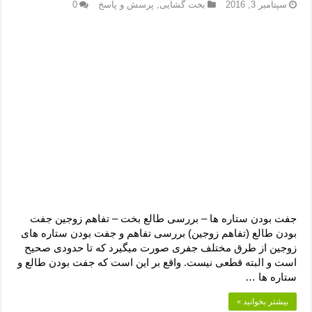
دعای رفع فقر و طلب رزق و روزی – آیه‌ جلب ثروت و برکت مال
سپتامبر 3, 2016
بخت گشایی
,
پرسش و پاسخ
0
لا حول ولا قوة الا بالله برای چشم زخم – دعای چشم زخم ماشاالله
دعای قوی رفع ترس – دعای مجرب برای آرامش قلب و رفع اضطراب
دعا برای پولدار شدن در یک روز – دعای ثروت حضرت سلیمان
جفت بودن ستاره ها – بررسی طالع بخت – تفاهم زوجین جفت
بودن طالع (تفاهم زوجین) بررسی تفاهم و جفت بودن ستاره های
زوجین از طرق مختلف جفری صورت میگیرد که تا حدودی صحیح
است و البته قطعی نیست. واقع بر این است که جفت بودن طالع و
ستاره ها …
بیشتر بخوانید »