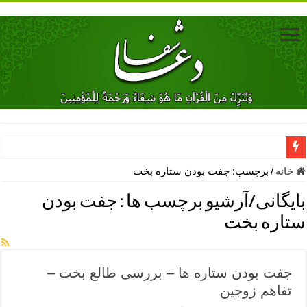
دعای جلب محبت فوری معشوق – دعای جلب محبت شوهر
خانه
/
برچسب:
جفت بودن ستاره بخت
دعای مشکل گشا برای رفع فقر – ذکرهای روزی‌ بخش
بایگانی/آرشیو برچسب ها :
جفت بودن
معجزات دعای یا من اظهر الجمیل – دعای یا من اظهر الجمیل برای حاج
ستاره بخت
مهم ترین اذکار الهی و فضیلت آن ها – ذکر مخصوص مستجاب الدعوه ش
دعا برای ترس بچه ها در خواب – دعای ترس و بی خوابی کودکان
جفت بودن ستاره ها – بررسی طالع بخت –
نماز حاجت برای کار گشایی- دعای رفع مشکلات و طلب حاجت
تفاهم زوجین