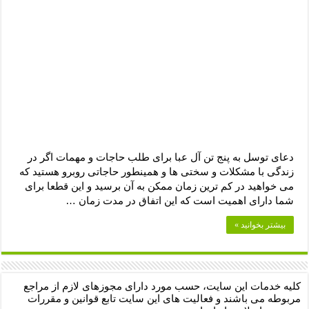
دعای رفع فقر و طلب رزق و روزی – آیه‌ جلب ثروت و برکت مال
لا حول ولا قوة الا بالله برای چشم زخم – دعای چشم زخم ماشاالله
دعای قوی رفع ترس – دعای مجرب برای آرامش قلب و رفع اضطراب
دعا برای پولدار شدن در یک روز – دعای ثروت حضرت سلیمان
دعای توسل به پنج تن آل عبا برای طلب حاجات و مهمات اگر در
زندگی با مشکلات و سختی ها و همینطور حاجاتی روبرو هستید که
می خواهید در کم ترین زمان ممکن به آن برسید و این قطعا برای
شما دارای اهمیت است که این اتفاق در مدت زمان …
بیشتر بخوانید »
کلیه خدمات این سایت، حسب مورد دارای مجوزهای لازم از مراجع
مربوطه می باشند و فعالیت های این سایت تابع قوانین و مقررات