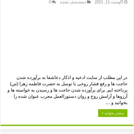
دعای رفع فقر و طلب رزق و روزی – آیه‌ جلب ثروت و برکت مال
آگوست 11, 2021
دسته‌بندی نشده
0
لا حول ولا قوة الا بالله برای چشم زخم – دعای چشم زخم ماشاالله
دعای قوی رفع ترس – دعای مجرب برای آرامش قلب و رفع اضطراب
دعا برای پولدار شدن در یک روز – دعای ثروت حضرت سلیمان
در این مطلب از سایت ادعیه و اذکار دعاشفا به برآورده شدن
حاجت ها و رفع فشار روحی با توسل به حضرت فاطمه زهرا (س)
پرداخته ایم. برای برآورده شدن حاجت ها و رسیدن به خواسته ها و
آرزوها و آرامش روح و روان دستورالعمل مجرب عنوان شده را
بخوانید و …
بیشتر بخوانید »