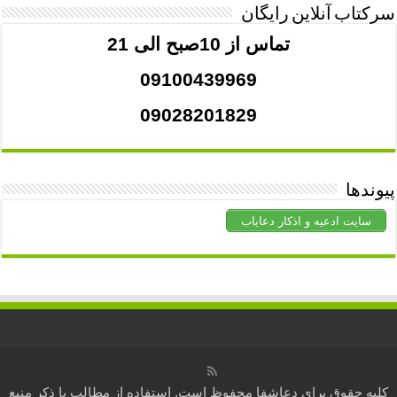
سرکتاب آنلاین رایگان
تماس از 10صبح الی 21
09100439969
09028201829
پیوندها
سایت ادعیه و اذکار دعایاب
کلیه حقوق برای
دعاشفا
محفوظ است. استفاده از مطالب با ذکر منبع