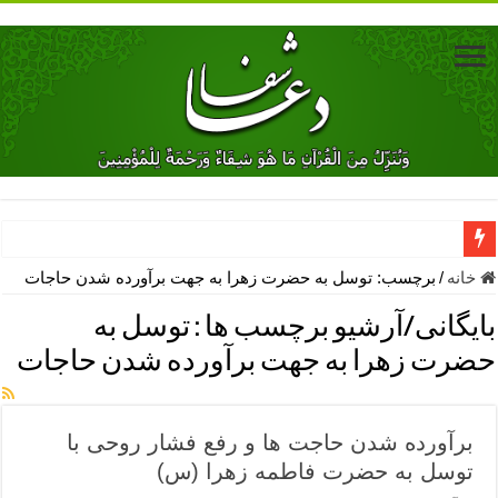
دعای جلب محبت فوری معشوق – دعای جلب محبت شوهر
خانه
/
برچسب:
توسل به حضرت زهرا به جهت برآورده شدن حاجات
دعای مشکل گشا برای رفع فقر – ذکرهای روزی‌ بخش
بایگانی/آرشیو برچسب ها :
توسل به
معجزات دعای یا من اظهر الجمیل – دعای یا من اظهر الجمیل برای حاج
حضرت زهرا به جهت برآورده شدن حاجات
مهم ترین اذکار الهی و فضیلت آن ها – ذکر مخصوص مستجاب الدعوه ش
دعا برای ترس بچه ها در خواب – دعای ترس و بی خوابی کودکان
برآورده شدن حاجت ها و رفع فشار روحی با
نماز حاجت برای کار گشایی- دعای رفع مشکلات و طلب حاجت
توسل به حضرت فاطمه زهرا (س)