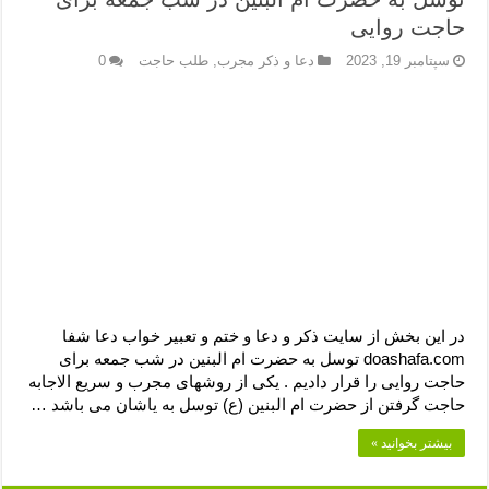
دعای رفع فقر و طلب رزق و روزی – آیه‌ جلب ثروت و برکت مال
حاجت روایی
لا حول ولا قوة الا بالله برای چشم زخم – دعای چشم زخم ماشاالله
سپتامبر 19, 2023
دعا و ذکر مجرب
,
طلب حاجت
0
دعای قوی رفع ترس – دعای مجرب برای آرامش قلب و رفع اضطراب
دعا برای پولدار شدن در یک روز – دعای ثروت حضرت سلیمان
در این بخش از سایت ذکر و دعا و ختم و تعبیر خواب دعا شفا
doashafa.com توسل به حضرت ام البنین در شب جمعه برای
حاجت روایی را قرار دادیم . یکی از روشهای مجرب و سریع الاجابه
حاجت گرفتن از حضرت ام البنین (ع) توسل به یاشان می باشد …
بیشتر بخوانید »