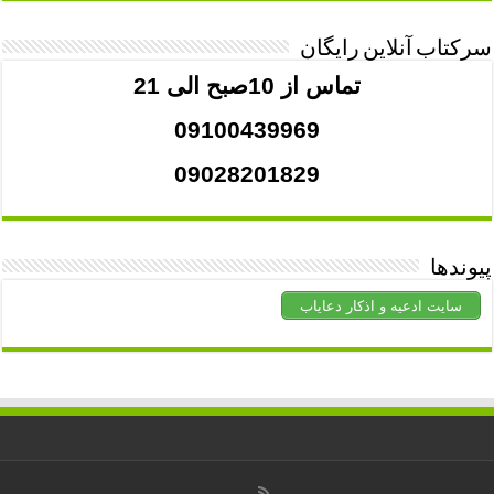
سرکتاب آنلاین رایگان
تماس از 10صبح الی 21
09100439969
09028201829
پیوندها
سایت ادعیه و اذکار دعایاب