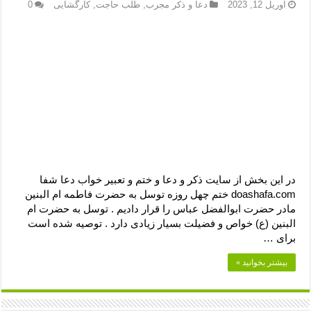
دعای رفع فقر و طلب رزق و روزی – آیه‌ جلب ثروت و برکت مال
آوریل 12, 2023
دعا و ذکر مجرب
,
طلب حاجت
,
کارگشایی
0
لا حول ولا قوة الا بالله برای چشم زخم – دعای چشم زخم ماشاالله
دعای قوی رفع ترس – دعای مجرب برای آرامش قلب و رفع اضطراب
دعا برای پولدار شدن در یک روز – دعای ثروت حضرت سلیمان
در این بخش از سایت ذکر و دعا و ختم و تعبیر خواب دعا شفا
doashafa.com ختم چهل روزه توسل به حضرت فاطمه ام البنين
مادر حضرت ابوالفضل عباس را قرار دادیم . توسل به حضرت ام
البنین (ع) خواص و فضیلت بسیار زیادی دارد . توصیه شده است
برای …
بیشتر بخوانید »