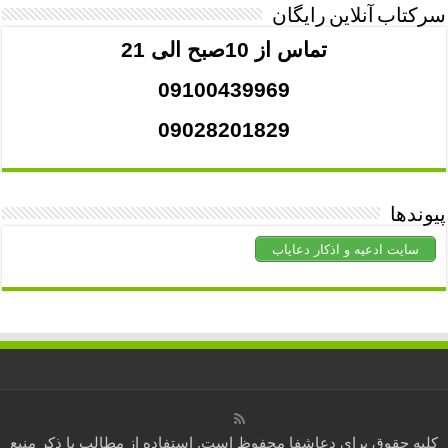
سرکتاب آنلاین رایگان
تماس از 10صبح الی 21
09100439969
09028201829
پیوندها
سایت ادعیه و اذکار دعایاب
کلیه حقوق برای
دعاشفا
محفوظ است. استفاده از مطالب با ذکر منبع