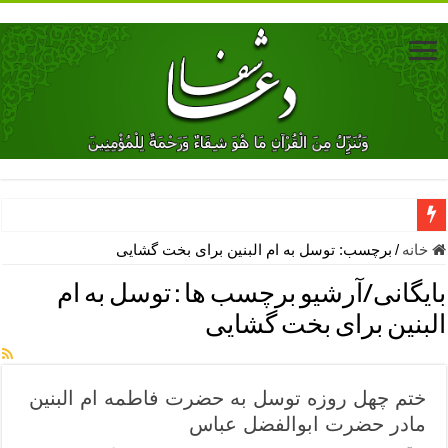
دعای جلب محبت فوری معشوق – دعای جلب محبت شوهر
خانه
/
برچسب:
توسل به ام البنین برای بخت گشایی
دعای مشکل گشا برای رفع فقر – ذکرهای روزی‌ بخش
بایگانی/آرشیو برچسب ها :
توسل به ام
معجزات دعای یا من اظهر الجمیل – دعای یا من اظهر الجمیل برای حاج
البنین برای بخت گشایی
مهم ترین اذکار الهی و فضیلت آن ها – ذکر مخصوص مستجاب الدعوه ش
دعا برای ترس بچه ها در خواب – دعای ترس و بی خوابی کودکان
ختم چهل روزه توسل به حضرت فاطمه ام البنين
نماز حاجت برای کار گشایی- دعای رفع مشکلات و طلب حاجت
مادر حضرت ابوالفضل عباس