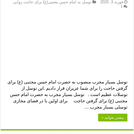
دعای رفع فقر و طلب رزق و روزی – آیه‌ جلب ثروت و برکت مال
فوریه 3, 2020
توسل به امام حسن مجتبی(ع) برای حاجت روایی
1
لا حول ولا قوة الا بالله برای چشم زخم – دعای چشم زخم ماشاالله
دعای قوی رفع ترس – دعای مجرب برای آرامش قلب و رفع اضطراب
دعا برای پولدار شدن در یک روز – دعای ثروت حضرت سلیمان
توسل بسیار مجرب منصوب به حضرت امام حسن مجتبی (ع) برای
گرفتن حاجت را برای شما عزیزان قرار دادیم .این توسل از
توسلات عظیم است . توسل بسیار مجرب به حضرت امام حسن
مجتبی (ع) برای گرفتن حاجت برای اولین با در فضای مجازی
توسلی بسیار مجرب …
بیشتر بخوانید »