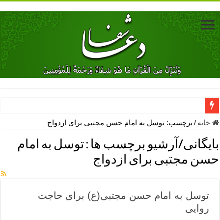
دعای جلب محبت فوری معشوق – دعای جلب محبت شوهر
خانه
/
برچسب:
توسل به امام حسن مجتبی برای ازدواج
دعای مشکل گشا برای رفع فقر – ذکرهای روزی‌ بخش
بایگانی/آرشیو برچسب ها :
توسل به امام
معجزات دعای یا من اظهر الجمیل – دعای یا من اظهر الجمیل برای حاج
حسن مجتبی برای ازدواج
مهم ترین اذکار الهی و فضیلت آن ها – ذکر مخصوص مستجاب الدعوه ش
دعا برای ترس بچه ها در خواب – دعای ترس و بی خوابی کودکان
توسل به امام حسن مجتبی(ع) برای حاجت
نماز حاجت برای کار گشایی- دعای رفع مشکلات و طلب حاجت
روایی