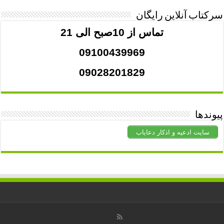
سرکتاب آنلاین رایگان
تماس از 10صبح الی 21
09100439969
09028201829
پیوندها
سایت ادعیه و اذکار دعایاب