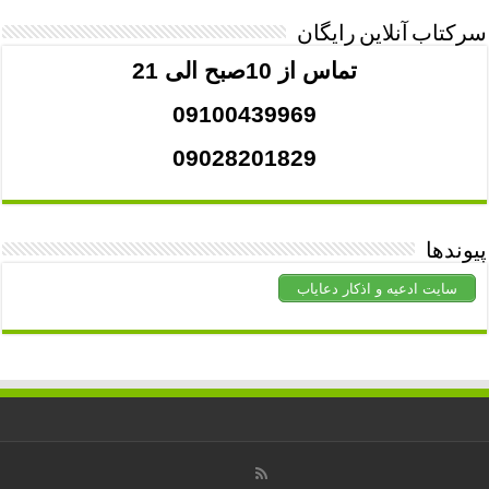
سرکتاب آنلاین رایگان
تماس از 10صبح الی 21
09100439969
09028201829
پیوندها
سایت ادعیه و اذکار دعایاب