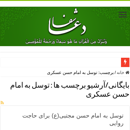
دعای جلب محبت فوری معشوق – دعای جلب محبت شوهر
خانه
/
برچسب:
توسل به امام حسن عسکری
دعای مشکل گشا برای رفع فقر – ذکرهای روزی‌ بخش
بایگانی/آرشیو برچسب ها :
توسل به امام
معجزات دعای یا من اظهر الجمیل – دعای یا من اظهر الجمیل برای حاج
حسن عسکری
مهم ترین اذکار الهی و فضیلت آن ها – ذکر مخصوص مستجاب الدعوه ش
دعا برای ترس بچه ها در خواب – دعای ترس و بی خوابی کودکان
توسل به امام حسن مجتبی(ع) برای حاجت
نماز حاجت برای کار گشایی- دعای رفع مشکلات و طلب حاجت
روایی