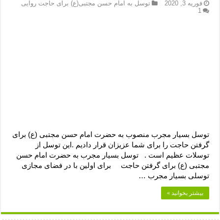
دعای رفع فقر و طلب رزق و روزی – آیه‌ جلب ثروت و برکت مال
فوریه 3, 2020
توسل به امام حسن مجتبی(ع) برای حاجت روایی
1
لا حول ولا قوة الا بالله برای چشم زخم – دعای چشم زخم ماشاالله
دعای قوی رفع ترس – دعای مجرب برای آرامش قلب و رفع اضطراب
دعا برای پولدار شدن در یک روز – دعای ثروت حضرت سلیمان
توسل بسیار مجرب منصوب به حضرت امام حسن مجتبی (ع) برای
گرفتن حاجت را برای شما عزیزان قرار دادیم .این توسل از
توسلات عظیم است . توسل بسیار مجرب به حضرت امام حسن
مجتبی (ع) برای گرفتن حاجت برای اولین با در فضای مجازی
توسلی بسیار مجرب …
بیشتر بخوانید »