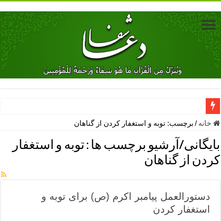
دعای جلب محبت فوری معشوق – دعای جلب محبت شوهر
خانه
/
برچسب:
توبه و استغفار کردن از گناهان
دعای مشکل گشا برای رفع فقر – ذکرهای روزی‌ بخش
بایگانی/آرشیو برچسب ها :
توبه و استغفار
معجزات دعای یا من اظهر الجمیل – دعای یا من اظهر الجمیل برای حاج
کردن از گناهان
مهم ترین اذکار الهی و فضیلت آن ها – ذکر مخصوص مستجاب الدعوه ش
دعا برای ترس بچه ها در خواب – دعای ترس و بی خوابی کودکان
دستورالعمل پیامبر اکرم (ص) برای توبه و
نماز حاجت برای کار گشایی- دعای رفع مشکلات و طلب حاجت
استغفار کردن