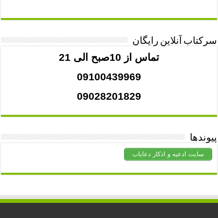
سرکتاب آنلاین رایگان
تماس از 10صبح الی 21
09100439969
09028201829
پیوندها
سایت ادعیه و اذکار دعایاب