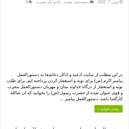
دعای رفع فقر و طلب رزق و روزی – آیه‌ جلب ثروت و برکت مال
ژوئن 7, 2022
دسته‌بندی نشده
,
دعا و ذکر مجرب
0
لا حول ولا قوة الا بالله برای چشم زخم – دعای چشم زخم ماشاالله
دعای قوی رفع ترس – دعای مجرب برای آرامش قلب و رفع اضطراب
دعا برای پولدار شدن در یک روز – دعای ثروت حضرت سلیمان
در این مطلب از سایت ادعیه و اذکار دعاشفا به دستورالعمل
پیامبر اکرم (ص) برای توبه و استغفار کردن پرداخته ایم. برای طلب
توبه و استغفار از درگاه خداوند منان و مهربان دستورالعمل مجرب
و قوی عنوان شده از حضرت رسول (ص) را بخوانید که ان شالله
کارگشا باشد. دستورالعمل پیامبر …
بیشتر بخوانید »