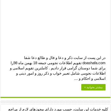
دعای رفع فقر و طلب رزق و روزی – آیه‌ جلب ثروت و برکت مال
لا حول ولا قوة الا بالله برای چشم زخم – دعای چشم زخم ماشاالله
دعای قوی رفع ترس – دعای مجرب برای آرامش قلب و رفع اضطراب
دعا برای پولدار شدن در یک روز – دعای ثروت حضرت سلیمان
در این پست از سایت ذکر و دعا و فال و طالع دعا شفا
doashafa.com تقویم اطلاعات نجومی جمعه 18 بهمن ماه 98را
برای شما دوستان گرامی قرار دادیم . کاملترین تقویم اسلامی و
اطلاعات نجومی شامل تعبیر خواب و ذکر روز و امور دینی و
اسلامی و احکام و …
بیشتر بخوانید »
کلیه خدمات این سایت، حسب مورد دارای مجوزهای لازم از مراجع