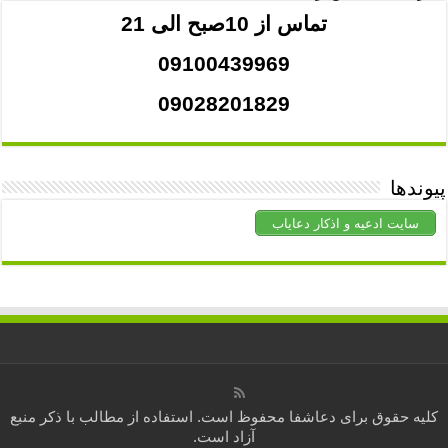
تماس از 10صبح الی 21
09100439969
09028201829
پیوندها
سایت ادعیه و اذکار دعایاب
کلیه حقوق برای
دعاشفا
محفوظ است. استفاده از مطالب با ذکر منبع
آزاد است.