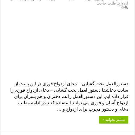
دعای رفع فقر و طلب رزق و روزی – آیه‌ جلب ثروت و برکت مال
ازدواج
,
طلب حاجت
0
لا حول ولا قوة الا بالله برای چشم زخم – دعای چشم زخم ماشاالله
دعای قوی رفع ترس – دعای مجرب برای آرامش قلب و رفع اضطراب
دعا برای پولدار شدن در یک روز – دعای ثروت حضرت سلیمان
دستورالعمل بخت گشایی – دعای ازدواج فوری در این پست از
سایت دعاشفا دستورالعمل بخت گشایی – دعای ازدواج فوری را
قرار داده ایم. این دستورالعمل را هم دختران و هم پسران برای
ازدواج آسان و فوری می توانند استفاده کنند.در ادامه مطلب
دعای و دستور مچرب برای ازدواج و …
بیشتر بخوانید »