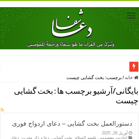
دعای جلب محبت فوری معشوق – دعای جلب محبت شوهر
خانه
/
برچسب:
بخت گشایی چیست
دعای مشکل گشا برای رفع فقر – ذکرهای روزی‌ بخش
بایگانی/آرشیو برچسب ها :
بخت گشایی
معجزات دعای یا من اظهر الجمیل – دعای یا من اظهر الجمیل برای حاج
چیست
مهم ترین اذکار الهی و فضیلت آن ها – ذکر مخصوص مستجاب الدعوه ش
دعا برای ترس بچه ها در خواب – دعای ترس و بی خوابی کودکان
دستورالعمل بخت گشایی – دعای ازدواج فوری
نماز حاجت برای کار گشایی- دعای رفع مشکلات و طلب حاجت
آوریل 29, 2025
احادیث معصومین علیهم السلام
,
بخت گشایی
,
دعا و ذکر مجرب
,
دعای