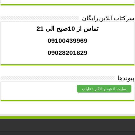
سرکتاب آنلاین رایگان
تماس از 10صبح الی 21
09100439969
09028201829
پیوندها
سایت ادعیه و اذکار دعایاب