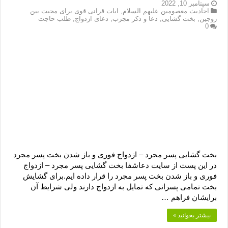
دعای رفع فقر و طلب رزق و روزی – آیه‌ جلب ثروت و برکت مال
سپتامبر 10, 2022
احادیث معصومین علیهم السلام
,
ایات قرانی قوی برای محبت بین
زوجین
,
بخت گشایی
,
دعا و ذکر مجرب
,
دعای ازدواج
,
طلب حاجت
لا حول ولا قوة الا بالله برای چشم زخم – دعای چشم زخم ماشاالله
0
دعای قوی رفع ترس – دعای مجرب برای آرامش قلب و رفع اضطراب
دعا برای پولدار شدن در یک روز – دعای ثروت حضرت سلیمان
بخت گشایی پسر مجرد – ازدواج فوری و باز شدن بخت پسر مجرد
در این پست از سایت دعاشفا بخت گشایی پسر مجرد – ازدواج
فوری و باز شدن بخت پسر مجرد را قرار داده ایم.برای گشایش
بخت تمامی پسرانی که تمایل به ازدواج دارند ولی شرایط آن
برایشان فراهم …
بیشتر بخوانید »