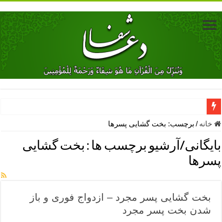
دعای جلب محبت فوری معشوق – دعای جلب محبت شوهر
خانه
/
برچسب:
بخت گشایی پسرها
دعای مشکل گشا برای رفع فقر – ذکرهای روزی‌ بخش
بایگانی/آرشیو برچسب ها :
بخت گشایی
معجزات دعای یا من اظهر الجمیل – دعای یا من اظهر الجمیل برای حاج
پسرها
مهم ترین اذکار الهی و فضیلت آن ها – ذکر مخصوص مستجاب الدعوه ش
دعا برای ترس بچه ها در خواب – دعای ترس و بی خوابی کودکان
بخت گشایی پسر مجرد – ازدواج فوری و باز
نماز حاجت برای کار گشایی- دعای رفع مشکلات و طلب حاجت
شدن بخت پسر مجرد