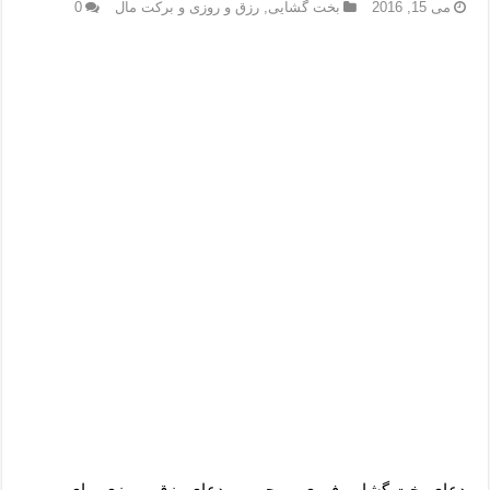
دعای رفع فقر و طلب رزق و روزی – آیه‌ جلب ثروت و برکت مال
می 15, 2016
بخت گشایی
,
رزق و روزی و برکت مال
0
لا حول ولا قوة الا بالله برای چشم زخم – دعای چشم زخم ماشاالله
دعای قوی رفع ترس – دعای مجرب برای آرامش قلب و رفع اضطراب
دعا برای پولدار شدن در یک روز – دعای ثروت حضرت سلیمان
دعای بخت گشایی فوری و مجرب – دعای رزق و روزی برای