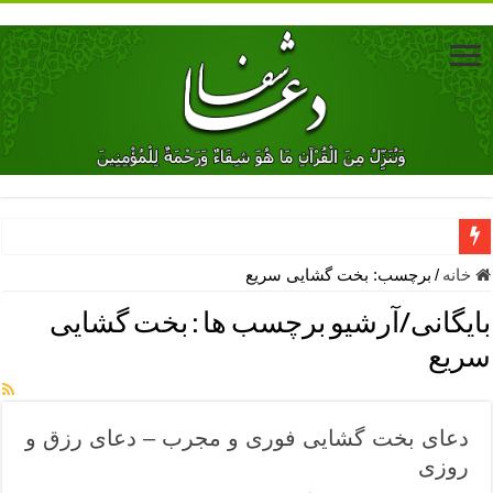
دعای جلب محبت فوری معشوق – دعای جلب محبت شوهر
خانه
/
برچسب:
بخت گشایی سریع
دعای مشکل گشا برای رفع فقر – ذکرهای روزی‌ بخش
بایگانی/آرشیو برچسب ها :
بخت گشایی
معجزات دعای یا من اظهر الجمیل – دعای یا من اظهر الجمیل برای حاج
سریع
مهم ترین اذکار الهی و فضیلت آن ها – ذکر مخصوص مستجاب الدعوه ش
دعا برای ترس بچه ها در خواب – دعای ترس و بی خوابی کودکان
دعای بخت گشایی فوری و مجرب – دعای رزق و
نماز حاجت برای کار گشایی- دعای رفع مشکلات و طلب حاجت
روزی