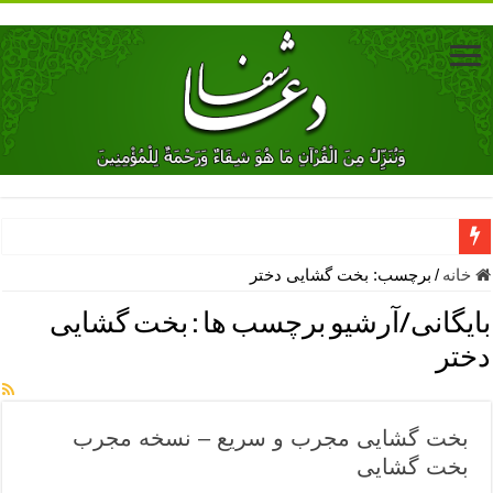
دعای جلب محبت فوری معشوق – دعای جلب محبت شوهر
خانه
/
برچسب:
بخت گشایی دختر
دعای مشکل گشا برای رفع فقر – ذکرهای روزی‌ بخش
بایگانی/آرشیو برچسب ها :
بخت گشایی
معجزات دعای یا من اظهر الجمیل – دعای یا من اظهر الجمیل برای حاج
دختر
مهم ترین اذکار الهی و فضیلت آن ها – ذکر مخصوص مستجاب الدعوه ش
دعا برای ترس بچه ها در خواب – دعای ترس و بی خوابی کودکان
بخت گشایی مجرب و سریع – نسخه مجرب
نماز حاجت برای کار گشایی- دعای رفع مشکلات و طلب حاجت
بخت گشایی