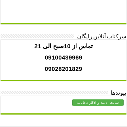
سرکتاب آنلاین رایگان
تماس از 10صبح الی 21
09100439969
09028201829
پیوندها
سایت ادعیه و اذکار دعایاب