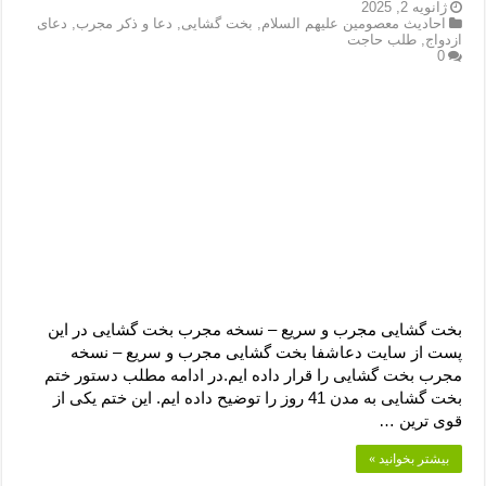
دعای رفع فقر و طلب رزق و روزی – آیه‌ جلب ثروت و برکت مال
ژانویه 2, 2025
احادیث معصومین علیهم السلام
,
بخت گشایی
,
دعا و ذکر مجرب
,
دعای
ازدواج
,
طلب حاجت
لا حول ولا قوة الا بالله برای چشم زخم – دعای چشم زخم ماشاالله
0
دعای قوی رفع ترس – دعای مجرب برای آرامش قلب و رفع اضطراب
دعا برای پولدار شدن در یک روز – دعای ثروت حضرت سلیمان
بخت گشایی مجرب و سریع – نسخه مجرب بخت گشایی در این
پست از سایت دعاشفا بخت گشایی مجرب و سریع – نسخه
مجرب بخت گشایی را قرار داده ایم.در ادامه مطلب دستور ختم
بخت گشایی به مدن 41 روز را توضیح داده ایم. این ختم یکی از
قوی ترین …
بیشتر بخوانید »