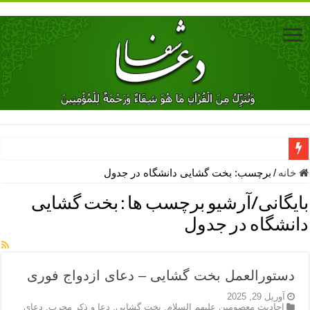
دعای جلب محبت فوری معشوق – دعای جلب محبت شوهر
خانه
/
برچسب:
بخت گشایی دانشگاه در جدول
دعای مشکل گشا برای رفع فقر – ذکرهای روزی‌ بخش
بایگانی/آرشیو برچسب ها :
بخت گشایی
معجزات دعای یا من اظهر الجمیل – دعای یا من اظهر الجمیل برای حاج
دانشگاه در جدول
مهم ترین اذکار الهی و فضیلت آن ها – ذکر مخصوص مستجاب الدعوه ش
دعا برای ترس بچه ها در خواب – دعای ترس و بی خوابی کودکان
دستورالعمل بخت گشایی – دعای ازدواج فوری
نماز حاجت برای کار گشایی- دعای رفع مشکلات و طلب حاجت
آوریل 29, 2025
احادیث معصومین علیهم السلام
,
بخت گشایی
,
دعا و ذکر مجرب
,
دعای