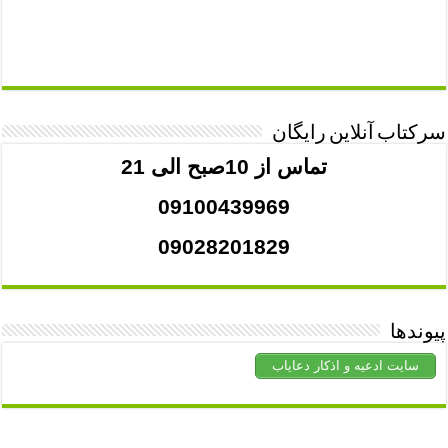
سرکتاب آنلاین رایگان
تماس از 10صبح الی 21
09100439969
09028201829
پیوندها
سایت ادعیه و اذکار دعایاب