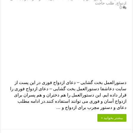
دعای رفع فقر و طلب رزق و روزی – آیه‌ جلب ثروت و برکت مال
ازدواج
,
طلب حاجت
0
لا حول ولا قوة الا بالله برای چشم زخم – دعای چشم زخم ماشاالله
دعای قوی رفع ترس – دعای مجرب برای آرامش قلب و رفع اضطراب
دعا برای پولدار شدن در یک روز – دعای ثروت حضرت سلیمان
دستورالعمل بخت گشایی – دعای ازدواج فوری در این پست از
سایت دعاشفا دستورالعمل بخت گشایی – دعای ازدواج فوری را
قرار داده ایم. این دستورالعمل را هم دختران و هم پسران برای
ازدواج آسان و فوری می توانند استفاده کنند.در ادامه مطلب
دعای و دستور مچرب برای ازدواج و …
بیشتر بخوانید »