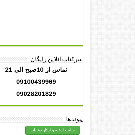
سرکتاب آنلاین رایگان
تماس از 10صبح الی 21
09100439969
09028201829
پیوندها
سایت ادعیه و اذکار دعایاب