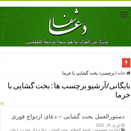
دعای جلب محبت فوری معشوق – دعای جلب محبت شوهر
خانه
/
برچسب:
بخت گشایی با خرما
دعای مشکل گشا برای رفع فقر – ذکرهای روزی‌ بخش
بایگانی/آرشیو برچسب ها :
بخت گشایی با
معجزات دعای یا من اظهر الجمیل – دعای یا من اظهر الجمیل برای حاج
خرما
مهم ترین اذکار الهی و فضیلت آن ها – ذکر مخصوص مستجاب الدعوه ش
دعا برای ترس بچه ها در خواب – دعای ترس و بی خوابی کودکان
دستورالعمل بخت گشایی – دعای ازدواج فوری
نماز حاجت برای کار گشایی- دعای رفع مشکلات و طلب حاجت
آوریل 29, 2025
احادیث معصومین علیهم السلام
,
بخت گشایی
,
دعا و ذکر مجرب
,
دعای