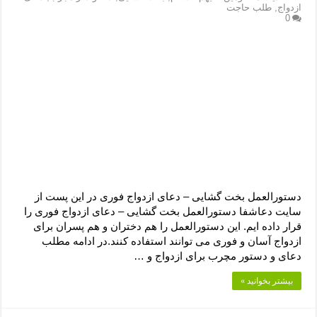
دعای رفع فقر و طلب رزق و روزی – آیه‌ جلب ثروت و برکت مال
ازدواج
,
طلب حاجت
0
لا حول ولا قوة الا بالله برای چشم زخم – دعای چشم زخم ماشاالله
دعای قوی رفع ترس – دعای مجرب برای آرامش قلب و رفع اضطراب
دعا برای پولدار شدن در یک روز – دعای ثروت حضرت سلیمان
دستورالعمل بخت گشایی – دعای ازدواج فوری در این پست از
سایت دعاشفا دستورالعمل بخت گشایی – دعای ازدواج فوری را
قرار داده ایم. این دستورالعمل را هم دختران و هم پسران برای
ازدواج آسان و فوری می توانند استفاده کنند.در ادامه مطلب
دعای و دستور مچرب برای ازدواج و …
بیشتر بخوانید »