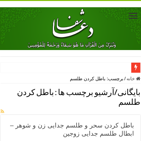
دعای جلب محبت فوری معشوق – دعای جلب محبت شوهر
خانه
/
برچسب:
باطل کردن طلسم
دعای مشکل گشا برای رفع فقر – ذکرهای روزی‌ بخش
بایگانی/آرشیو برچسب ها :
باطل کردن
معجزات دعای یا من اظهر الجمیل – دعای یا من اظهر الجمیل برای حاج
طلسم
مهم ترین اذکار الهی و فضیلت آن ها – ذکر مخصوص مستجاب الدعوه ش
دعا برای ترس بچه ها در خواب – دعای ترس و بی خوابی کودکان
باطل کردن سحر و طلسم جدایی زن و شوهر –
نماز حاجت برای کار گشایی- دعای رفع مشکلات و طلب حاجت
ابطال طلسم جدایی زوجین