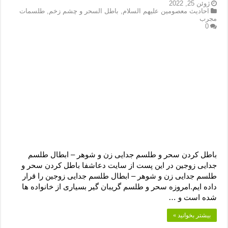
دعای رفع فقر و طلب رزق و روزی – آیه‌ جلب ثروت و برکت مال
ژوئن 25, 2022
احادیث معصومین علیهم السلام
,
باطل السحر و چشم زخم
,
طلسمات
مجرب
لا حول ولا قوة الا بالله برای چشم زخم – دعای چشم زخم ماشاالله
0
دعای قوی رفع ترس – دعای مجرب برای آرامش قلب و رفع اضطراب
دعا برای پولدار شدن در یک روز – دعای ثروت حضرت سلیمان
باطل کردن سحر و طلسم جدایی زن و شوهر – ابطال طلسم
جدایی زوجین در این پست از سایت دعاشفا باطل کردن سحر و
طلسم جدایی زن و شوهر – ابطال طلسم جدایی زوجین را قرار
داده ایم.امروزه سحر و طلسم گریبان گیر بسیاری از خانواده ها
شده است و …
بیشتر بخوانید »