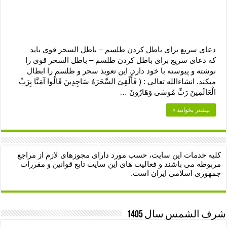
دعای سریع برای باطل کردن طلسم – باطل السحر قوی باید
که دعای سریع برای باطل کردن طلسم – باطل السحر قوی را
نوشته و پیوسته با خود دارد. این تعویذ سحر و طلسم را ابطال
میکند. انشاءالله تعالی : ( فَأُلْقِیَ السَّحَرَهُ سَاجِدِینَ قَالُوا آمَنَّا بِرَبِّ
الْعَالَمِینَ رَبِّ مُوسَی وَهَارُونَ …
بیشتر بخوانید »
کلیه خدمات این سایت، حسب مورد دارای مجوزهای لازم از مراجع
مربوطه می باشند و فعالیت های این سایت تابع قوانین و مقررات
جمهوری اسلامی ایران است.
شرف الشمس سال 1405